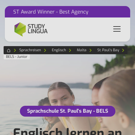
ST Award Winner - Best Agency
Sprachreisen
Englisch
Malta
St. Paul's Bay
BELS - Junior
Sprachschule St. Paul's Bay - BELS
Englisch lernen an