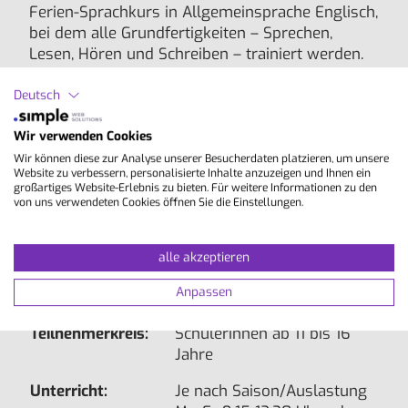
Ferien-Sprachkurs in Allgemeinsprache Englisch,
bei dem alle Grundfertigkeiten – Sprechen,
Lesen, Hören und Schreiben – trainiert werden.
Der Unterricht ist interaktiv und motivierend
gestaltet, zum Beispiel mit Musik, Rollenspielen
Deutsch
und Gruppenarbeiten. Themen und Inhalte sind
speziell auf die Schüler abgestimmt.
Wir verwenden Cookies
Wir können diese zur Analyse unserer Besucherdaten platzieren, um unsere
Website zu verbessern, personalisierte Inhalte anzuzeigen und Ihnen ein
Lektionen/Woche:
20 à 45 Min.
großartiges Website-Erlebnis zu bieten. Für weitere Informationen zu den
von uns verwendeten Cookies öffnen Sie die Einstellungen.
Niveau-Stufen:
A1 , A2 , B1 , B2 , C1
alle akzeptieren
Gruppengröße:
10 - 15
Anpassen
Dauer:
1 - 2 Wochen
Teilnehmerkreis:
SchülerInnen ab 11 bis 16
Jahre
Unterricht:
Je nach Saison/Auslastung