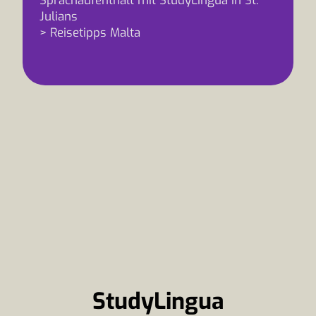
Sprachaufenthalt mit StudyLingua in St.
Julians
> Reisetipps Malta
StudyLingua