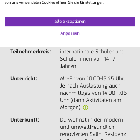
Lektionen/Woche:
20 à 45 Min.
von uns verwendeten Cookies öffnen Sie die Einstellungen.
Niveau-Stufen:
A1 , A2 , B1 , B2 , C1
alle akzeptieren
Gruppengröße:
10 - 15
Anpassen
Dauer:
1 - 24 Wochen
Teilnehmerkreis:
internationale Schüler und
Schülerinnen von 14-17
Jahren
Unterricht:
Mo-Fr von 10.00-13.45 Uhr.
Je nach Auslastung auch
nachmittags von 14.00-17.15
Uhr (dann Aktivitäten am
Morgen)
Unterkunft:
Du wohnst in der modern
und umweltfreundlich
renovierten Salini Residenz