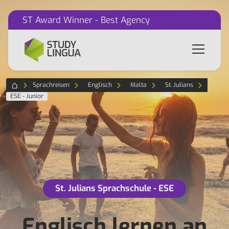
ST Award Winner - Best Agency
Sprachreisen
Englisch
Malta
St. Julians
ESE - Junior
St. Julians Sprachschule - ESE
Englisch lernen an