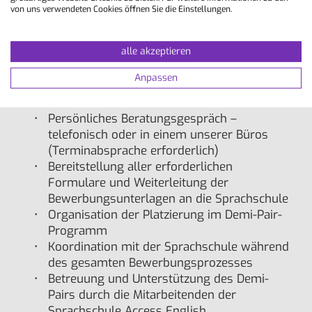
Nichtraucher vermittelt
von uns verwendeten Cookies öffnen Sie die Einstellungen.
Im Paket enthalten:
Sprachkurs inklusive aller
Lehrmaterialien, Einschreibegebühr,
alle akzeptieren
Unterkunftsvermittlungsgebühr
Anpassen
Weitere Leistungen
Persönliches Beratungsgespräch –
telefonisch oder in einem unserer Büros
(Terminabsprache erforderlich)
Bereitstellung aller erforderlichen
Formulare und Weiterleitung der
Bewerbungsunterlagen an die Sprachschule
Organisation der Platzierung im Demi-Pair-
Programm
Koordination mit der Sprachschule während
des gesamten Bewerbungsprozesses
Betreuung und Unterstützung des Demi-
Pairs durch die Mitarbeitenden der
Sprachschule Access English