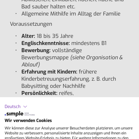
Bad sauber halten etc.
Allgemeine Mithilfe im Alltag der Familie
Voraussetzungen
Alter:
18 bis 35 Jahre
Englischkenntnisse:
mindestens B1
Bewerbung:
vollständige
Bewerbungsmappe
(siehe
Organisation &
Ablauf)
Erfahrung mit Kindern:
frühere
Kinderbetreuungserfahrung, z. B. durch
Babysitting oder Nachhilfe
Persönlichkeit:
reifes,
verantwortungsbewusstes Auftreten und
Deutsch
Einstellung
Krankenversicherung:
verpflichtend für die
Wir verwenden Cookies
gesamte Programmdauer (kann über
Access English abgeschlossen werden)
Wir können diese zur Analyse unserer Besucherdaten platzieren, um unsere
Website zu verbessern, personalisierte Inhalte anzuzeigen und Ihnen ein
Hinweis:
Es werden ausschließlich
großartiges Website-Erlebnis zu bieten. Für weitere Informationen zu den