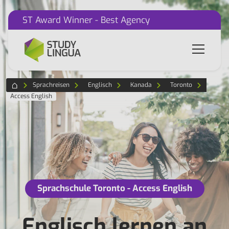
ST Award Winner - Best Agency
Sprachreisen
Englisch
Kanada
Toronto
Access English
Sprachschule Toronto - Access English
Englisch lernen an