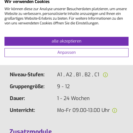
und Lesen sowie Festigung von Grammatik und
Wir verwenden Cookies
Wortschatz. Ziel des Kurses ist ein sicherer und
Wir können diese zur Analyse unserer Besucherdaten platzieren, um unsere
flüssiger Sprachgebrauch im Alltag.
Website zu verbessern, personalisierte Inhalte anzuzeigen und Ihnen ein
großartiges Website-Erlebnis zu bieten. Für weitere Informationen zu den
von uns verwendeten Cookies öffnen Sie die Einstellungen.
Hinweis:
Teilnahme ab 16 Jahren möglich. Der
Unterricht kann gemeinsam mit jüngeren
Teilnehmenden ab 14 Jahren durchgeführt
alle akzeptieren
werden.
Anpassen
Lektionen/Woche:
20 à 50 Min.
Niveau-Stufen:
A1 , A2 , B1 , B2 , C1
Gruppengröße:
9 - 12
Dauer:
1 - 24 Wochen
Unterricht:
Mo-Fr 09.00-13.00 Uhr
Zusatzmodule