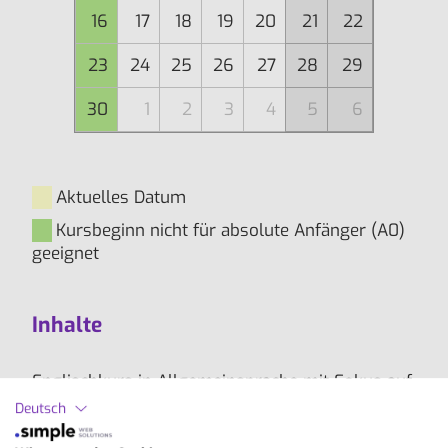
16
17
18
19
20
21
22
23
24
25
26
27
28
29
30
1
2
3
4
5
6
Aktuelles Datum
Kursbeginn nicht für absolute Anfänger (A0)
geeignet
Inhalte
Englischkurs in Allgemeinsprache mit Fokus auf
den Ausbau der grundlegenden
Deutsch
Sprachfertigkeiten: Schreiben, Sprechen, Hören