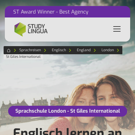
ST Award Winner - Best Agency
Sprachreisen
Englisch
England
London
St Giles International
Sprachschule London - St Giles International
Englisch lernen an