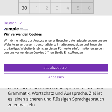
30
1
2
3
4
5
6
Deutsch
Aktuelles Datum
Wir verwenden Cookies
Kursbeginn nicht für absolute Anfänger (A0)
Wir können diese zur Analyse unserer Besucherdaten platzieren, um unsere
geeignet
Website zu verbessern, personalisierte Inhalte anzuzeigen und Ihnen ein
großartiges Website-Erlebnis zu bieten. Für weitere Informationen zu den
von uns verwendeten Cookies öffnen Sie die Einstellungen.
Inhalte
alle akzeptieren
Standardkurs in allgemeinsprachlichem Englisch
Anpassen
mit Fokus auf die grundlegenden Fertigkeiten
Lesen, Schreiben, Hören und Sprechen sowie auf
Grammatik, Wortschatz und Aussprache. Ziel ist
es, einen sicheren und flüssigen Sprachgebrauch
zu entwickeln.