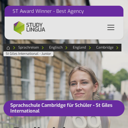
ST Award Winner - Best Agency
Sprachreisen
Englisch
England
Cambridge
St Giles International - Junior
Sprachschule Cambridge für Schüler - St Giles
International