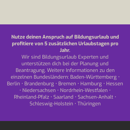
Nutze deinen Anspruch auf Bildungsurlaub und
profitiere von 5 zusätzlichen Urlaubstagen pro
Jahr.
Wir sind Bildungsurlaub Experten und
unterstützen dich bei der Planung und
Beantragung. Weitere Informationen zu den
einzelnen Bundesländern:
Baden-Württemberg
•
Berlin
•
Brandenburg
•
Bremen
•
Hamburg
•
Hessen
•
Niedersachsen
•
Nordrhein-Westfalen
•
Rheinland-Pfalz
•
Saarland
•
Sachsen-Anhalt
•
Schleswig-Holstein
•
Thüringen