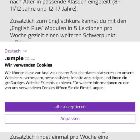
nach Alter in passende Klassen eingeteilt (8–
11/12 Jahre und 12–17 Jahre).
Zusätzlich zum Englischkurs kannst du mit den
„English Plus“ Modulen in 5 Lektionen pro
Woche gezielt einen weiteren Schwerpunkt
wählen:
Deutsch
Exam Skills mit Fokus auf Fertigkeiten für
offizielle Sprachexamen wie FCE, CAE, IELTS
Wir verwenden Cookies
und TOEFL
Wir können diese zur Analyse unserer Besucherdaten platzieren, um unsere
Performing Arts mit Schwerpunkt auf
Website zu verbessern, personalisierte Inhalte anzuzeigen und Ihnen ein
kreativem Ausdruck in Theater und Tanz
großartiges Website-Erlebnis zu bieten. Für weitere Informationen zu den
von uns verwendeten Cookies öffnen Sie die Einstellungen.
University Studies Taster mit Einblick in den
Studienalltag an einer britischen Universität
alle akzeptieren
Nach dem Unterricht erwartet dich ein
abwechslungsreiches, betreutes
Anpassen
Freizeitprogramm mit sportlichen, kulturellen
und sozialen Aktivitäten sowie Ausflügen.
Zusätzlich findet einmal pro Woche eine