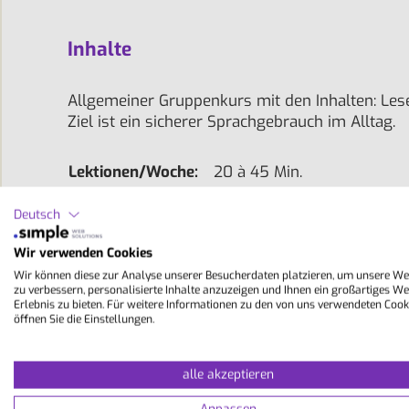
Inhalte
Allgemeiner Gruppenkurs mit den Inhalten: Lese
Ziel ist ein sicherer Sprachgebrauch im Alltag.
Lektionen/Woche:
20 à 45 Min.
Niveau-Stufen:
A1 , A2 , B1 , B2 , C1 , C2
Deutsch
Gruppengröße:
5 - 14
Wir verwenden Cookies
Wir können diese zur Analyse unserer Besucherdaten platzieren, um unsere We
Dauer:
1 - 24 Wochen
zu verbessern, personalisierte Inhalte anzuzeigen und Ihnen ein großartiges We
Erlebnis zu bieten. Für weitere Informationen zu den von uns verwendeten Cook
Unterricht:
Mo-Fr 09:00-10:30 und 11:0
öffnen Sie die Einstellungen.
alle akzeptieren
Kein Unterricht an Feiertagen 2026:
01.01., 02.0