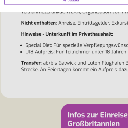
Anpassen
Im Preis enthalten:
Kurs und Unterkunft wie geb
Teilnahmezertifikat, WLAN, Organisation von Fre
Nicht enthalten:
Anreise, Eintrittsgelder, Exku
Hinweise - Unterkunft im Privathaushalt:
Special Diet: Für spezielle Verpflegungswünsc
U18 Aufpreis: Für Teilnehmer unter 18 Jahren
Transfer:
ab/bis Gatwick und Luton Flughafen 
Strecke. An Feiertagen kommt ein Aufpreis dazu.
Infos zur Einreise
Großbritannien