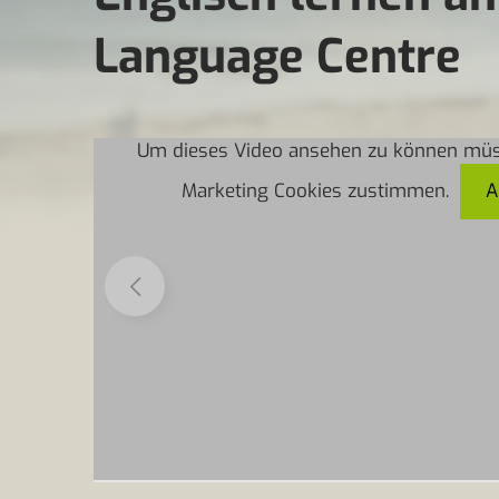
Language Centre
Um dieses Video ansehen zu können müs
Um dieses Video ansehen zu können müs
Marketing Cookies zustimmen.
Marketing Cookies zustimmen.
A
A