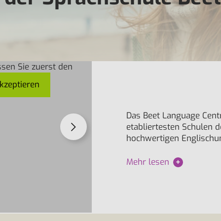
sen Sie zuerst den
sen Sie zuerst den
kzeptieren
kzeptieren
Das Beet Language Cent
etabliertesten Schulen de
hochwertigen Englischunt
Mehr lesen
+