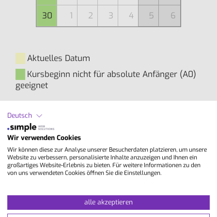
30
1
2
3
4
5
6
Aktuelles Datum
Kursbeginn nicht für absolute Anfänger (A0)
geeignet
Deutsch
Inhalte
Wir verwenden Cookies
Allgemeinsprachlicher Englisch-Gruppenkurs. Im
Wir können diese zur Analyse unserer Besucherdaten platzieren, um unsere
Mittelpunkt steht eine Verbesserung der
Website zu verbessern, personalisierte Inhalte anzuzeigen und Ihnen ein
großartiges Website-Erlebnis zu bieten. Für weitere Informationen zu den
kommunikativen Skills, zusätzlich werden jedoch
von uns verwendeten Cookies öffnen Sie die Einstellungen.
auch Grammatikkenntnisse ausgebaut und am
Wortschatz gearbeitet.
alle akzeptieren
Hinweis:
Die maximale Kursdauer beträgt 12