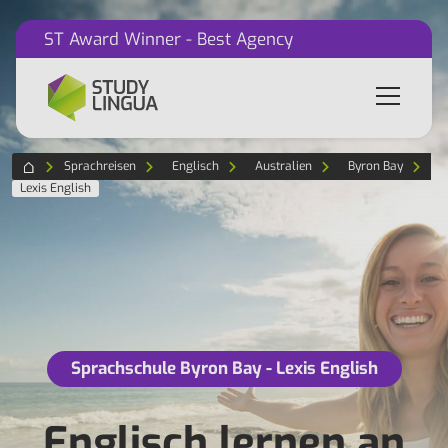
ST Award Winner - Best Agency
Sprachreisen
Englisch
Australien
Byron Bay
Lexis English
Sprachschule Byron Bay - Lexis English
Englisch lernen an