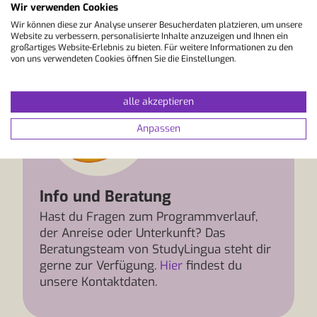
Unterricht. Plane jetzt deine Sprachreise nach
Wir verwenden Cookies
Zürich und entdecke Lernen in einer Stadt, die
Wir können diese zur Analyse unserer Besucherdaten platzieren, um unsere
Tradition und Moderne harmonisch vereint.
Website zu verbessern, personalisierte Inhalte anzuzeigen und Ihnen ein
großartiges Website-Erlebnis zu bieten. Für weitere Informationen zu den
von uns verwendeten Cookies öffnen Sie die Einstellungen.
alle akzeptieren
Anpassen
Info und Beratung
Hast du Fragen zum Programmverlauf,
der Anreise oder Unterkunft? Das
Beratungsteam von StudyLingua steht dir
gerne zur Verfügung.
Hier
findest du
unsere Kontaktdaten.