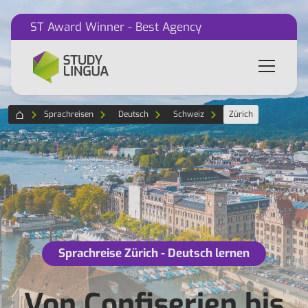
ST Award Winner - Best Agency
Sprachreisen
Deutsch
Schweiz
Zürich
Sprachreise Zürich - Deutsch lernen
Von Confiserien bis