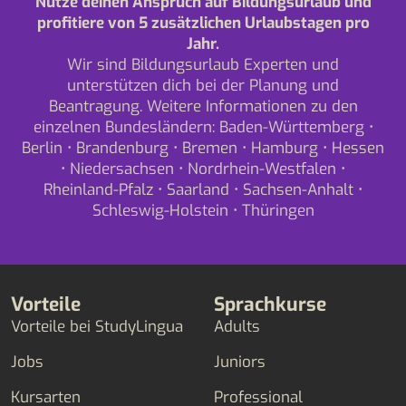
Nutze deinen Anspruch auf Bildungsurlaub und
profitiere von 5 zusätzlichen Urlaubstagen pro
Jahr.
Wir sind Bildungsurlaub Experten und
unterstützen dich bei der Planung und
Beantragung. Weitere Informationen zu den
einzelnen Bundesländern:
Baden-Württemberg
•
Berlin
•
Brandenburg
•
Bremen
•
Hamburg
•
Hessen
•
Niedersachsen
•
Nordrhein-Westfalen
•
Rheinland-Pfalz
•
Saarland
•
Sachsen-Anhalt
•
Schleswig-Holstein
•
Thüringen
Vorteile
Sprachkurse
Vorteile bei StudyLingua
Adults
Jobs
Juniors
Kursarten
Professional