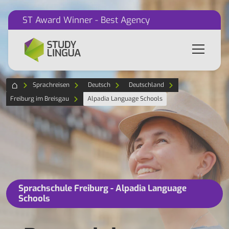
ST Award Winner - Best Agency
Sprachreisen
Deutsch
Deutschland
Freiburg im Breisgau
Alpadia Language Schools
Sprachschule Freiburg - Alpadia Language
Schools