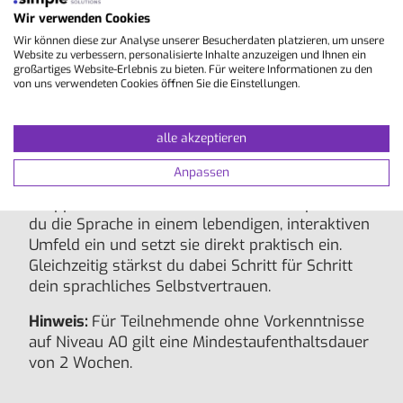
Wir verwenden Cookies
Wir können diese zur Analyse unserer Besucherdaten platzieren, um unsere
Inhalte
Website zu verbessern, personalisierte Inhalte anzuzeigen und Ihnen ein
großartiges Website-Erlebnis zu bieten. Für weitere Informationen zu den
von uns verwendeten Cookies öffnen Sie die Einstellungen.
In diesem Deutschkurs für Allgemeinsprache
stehen die vier zentralen Fertigkeiten Lesen,
alle akzeptieren
Schreiben, Hören und Sprechen im Vordergrund.
Besonders wichtig ist dabei die aktive
Anpassen
Kommunikation. Durch Diskussionen,
Gruppenarbeiten, Debatten und Rollenspiele übst
du die Sprache in einem lebendigen, interaktiven
Umfeld ein und setzt sie direkt praktisch ein.
Gleichzeitig stärkst du dabei Schritt für Schritt
dein sprachliches Selbstvertrauen.
Hinweis:
Für Teilnehmende ohne Vorkenntnisse
auf Niveau A0 gilt eine Mindestaufenthaltsdauer
von 2 Wochen.