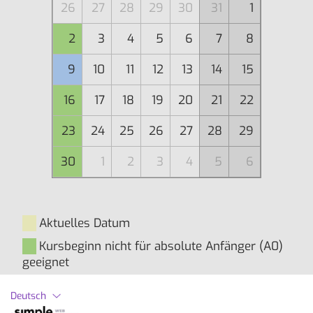
26
27
28
29
30
31
1
2
3
4
5
6
7
8
9
10
11
12
13
14
15
16
17
18
19
20
21
22
23
24
25
26
27
28
29
30
1
2
3
4
5
6
Aktuelles Datum
Kursbeginn nicht für absolute Anfänger (A0)
geeignet
Kursbeginn für alle Niveaustufen, auch für
Deutsch
absolute Anfänger (A0), geeignet