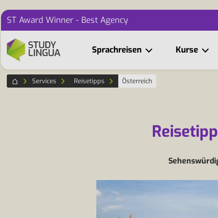
ST Award Winner - Best Agency
Sprachreisen
Kurse
Services
Reisetipps
Österreich
Reisetipp
Sehenswürdigk