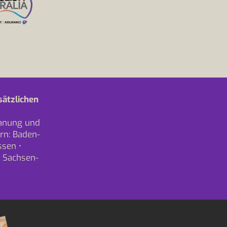
sätzlichen
lanung und
rn:
Baden-
ssen
•
•
Sachsen-