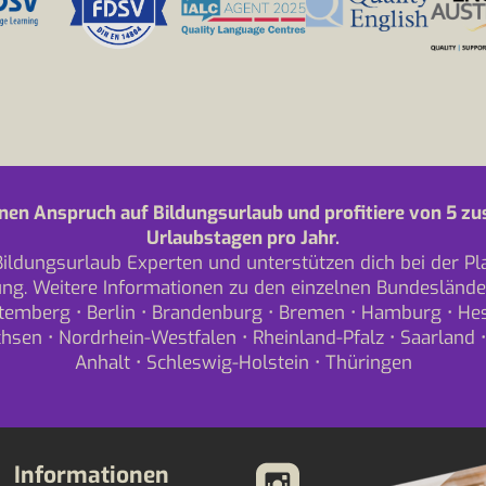
nen Anspruch auf Bildungsurlaub und profitiere von 5 zu
Urlaubstagen pro Jahr.
Bildungsurlaub Experten und unterstützen dich bei der P
ng. Weitere Informationen zu den einzelnen Bundeslände
temberg
•
Berlin
•
Brandenburg
•
Bremen
•
Hamburg
•
He
chsen
•
Nordrhein-Westfalen
•
Rheinland-Pfalz
•
Saarland
Anhalt
•
Schleswig-Holstein
•
Thüringen
Informationen