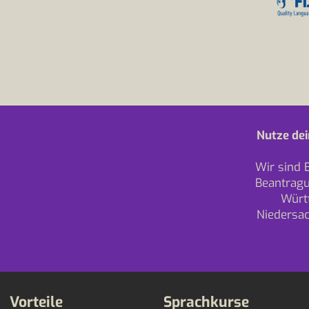
Nutze dei
Wir sind 
Beantragu
Würt
Niedersa
Vorteile
Sprachkurse