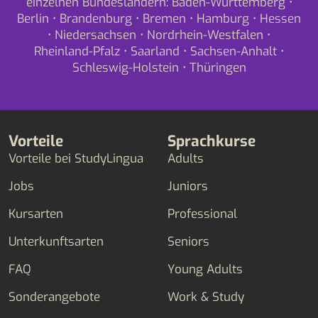
einzelnen Bundesländern:
Baden-Württemberg
•
Berlin
•
Brandenburg
•
Bremen
•
Hamburg
•
Hessen
•
Niedersachsen
•
Nordrhein-Westfalen
•
Rheinland-Pfalz
•
Saarland
•
Sachsen-Anhalt
•
Schleswig-Holstein
•
Thüringen
Vorteile
Sprachkurse
Vorteile bei StudyLingua
Adults
Jobs
Juniors
Kursarten
Professional
Unterkunftsarten
Seniors
FAQ
Young Adults
Sonderangebote
Work & Study