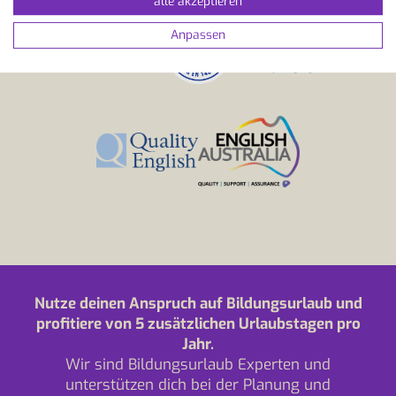
alle akzeptieren
Anpassen
Nutze deinen Anspruch auf Bildungsurlaub und
profitiere von 5 zusätzlichen Urlaubstagen pro
Jahr.
Wir sind Bildungsurlaub Experten und
unterstützen dich bei der Planung und