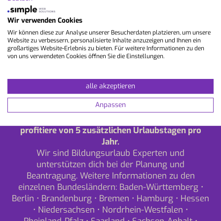
Wir verwenden Cookies
Wir können diese zur Analyse unserer Besucherdaten platzieren, um unsere
Website zu verbessern, personalisierte Inhalte anzuzeigen und Ihnen ein
großartiges Website-Erlebnis zu bieten. Für weitere Informationen zu den
von uns verwendeten Cookies öffnen Sie die Einstellungen.
alle akzeptieren
Anpassen
Nutze deinen Anspruch auf Bildungsurlaub und
profitiere von 5 zusätzlichen Urlaubstagen pro
Jahr.
Wir sind Bildungsurlaub Experten und
unterstützen dich bei der Planung und
Beantragung. Weitere Informationen zu den
einzelnen Bundesländern:
Baden-Württemberg
•
Berlin
•
Brandenburg
•
Bremen
•
Hamburg
•
Hessen
•
Niedersachsen
•
Nordrhein-Westfalen
•