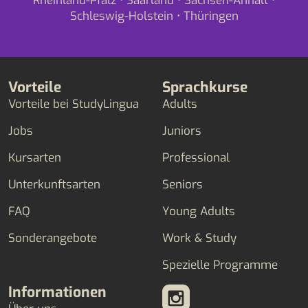
Rheinland-Pfalz
•
Saarland
•
Sachsen-Anhalt
•
Schleswig-Holstein
•
Thüringen
Vorteile
Sprachkurse
Vorteile bei StudyLingua
Adults
Jobs
Juniors
Kursarten
Professional
Unterkunftsarten
Seniors
FAQ
Young Adults
Sonderangebote
Work & Study
Spezielle Programme
Informationen