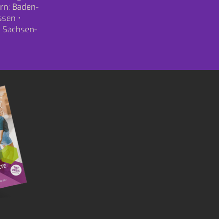
rn:
Baden-
ssen
•
•
Sachsen-