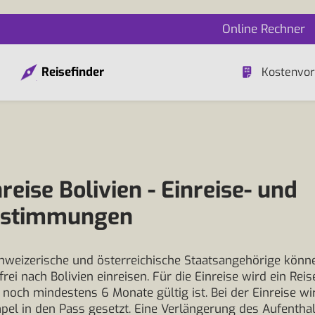
Online Rechner
Reisefinder
Kostenvor
reise Bolivien - Einreise- und
estimmungen
hweizerische und österreichische Staatsangehörige könn
rei nach Bolivien einreisen. Für die Einreise wird ein Rei
r noch mindestens 6 Monate gültig ist. Bei der Einreise wi
pel in den Pass gesetzt. Eine Verlängerung des Aufenthalt