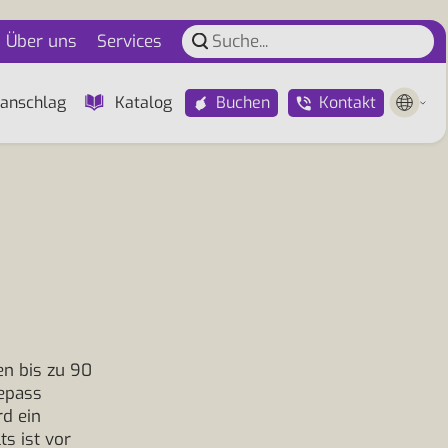
Über uns
Services
Buchen
Kontakt
anschlag
Katalog
en bis zu 90
sepass
rd ein
s ist vor