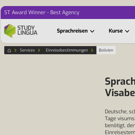
ST Award Winner - Best Agency
Sprachreisen
Kurse
Services
Einreisebestimmungen
Bolivien
Sprach
Visab
Deutsche, sc
Tage visumsf
benötigt, de
Einreisestem