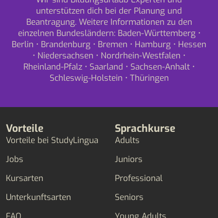
unterstützen dich bei der Planung und
Beantragung. Weitere Informationen zu den
einzelnen Bundesländern:
Baden-Württemberg
•
Berlin
•
Brandenburg
•
Bremen
•
Hamburg
•
Hessen
•
Niedersachsen
•
Nordrhein-Westfalen
•
Rheinland-Pfalz
•
Saarland
•
Sachsen-Anhalt
•
Schleswig-Holstein
•
Thüringen
Vorteile
Sprachkurse
Vorteile bei StudyLingua
Adults
Jobs
Juniors
Kursarten
Professional
Unterkunftsarten
Seniors
FAQ
Young Adults