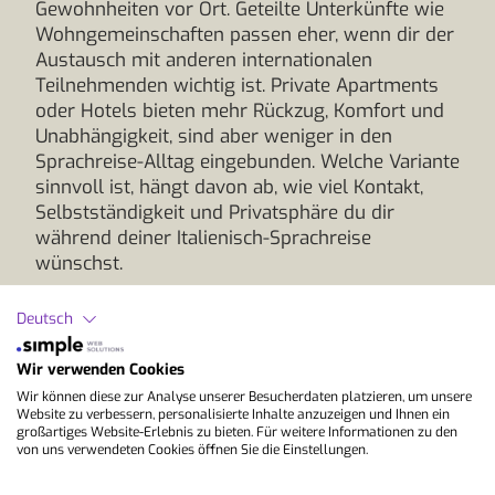
Gewohnheiten vor Ort. Geteilte Unterkünfte wie
Wohngemeinschaften passen eher, wenn dir der
Austausch mit anderen internationalen
Teilnehmenden wichtig ist. Private Apartments
oder Hotels bieten mehr Rückzug, Komfort und
Unabhängigkeit, sind aber weniger in den
Sprachreise-Alltag eingebunden. Welche Variante
sinnvoll ist, hängt davon ab, wie viel Kontakt,
Selbstständigkeit und Privatsphäre du dir
während deiner Italienisch-Sprachreise
wünschst.
Wenn du unsicher bist, ob eher ein Kursort in
Deutsch
Italien
oder der
Schweiz
zu dir passt, können
Reiseziel, Schule, Kursform, Unterkunft, Dauer
Wir verwenden Cookies
und Budget in einer
persönlichen Beratung
so
Wir können diese zur Analyse unserer Besucherdaten platzieren, um unsere
eingeordnet werden, dass deine Italienisch-
Website zu verbessern, personalisierte Inhalte anzuzeigen und Ihnen ein
Sprachreise fachlich sinnvoll ist und zu dem
großartiges Website-Erlebnis zu bieten. Für weitere Informationen zu den
von uns verwendeten Cookies öffnen Sie die Einstellungen.
Erlebnis passt, das du dir vor Ort wünschst.