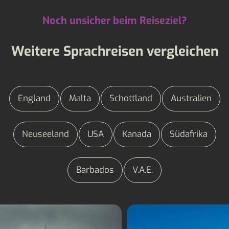
Noch unsicher beim Reiseziel?
Weitere Sprachreisen vergleichen
England
Malta
Schottland
Australien
Neuseeland
USA
Kanada
Südafrika
Barbados
V.A.E.
Sprachreisen England
Sprachreisen Malt