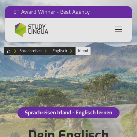
ST Award Winner - Best Agency
Sprachreisen
Englisch
Irland
Sprachreisen Irland - Englisch lernen
Dein Englisch