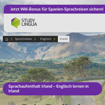
Jetzt WM-Bonus für Spanien-Sprachreisen sichern!
Sprachreisen
Englisch
Irland
Sprachaufenthalt Irland – Englisch lernen in
Irland