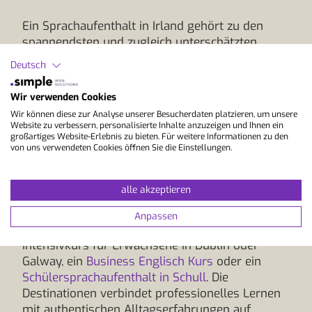
Ein Sprachaufenthalt in Irland gehört zu den
spannendsten und zugleich unterschätzten
Möglichkeiten, Englisch direkt im Alltag eines
Deutsch
englischsprachigen Landes zu lernen. Die
Kombination aus qualitativ hochwertigen
Wir verwenden Cookies
Sprachkursen, täglicher Anwendung der Sprache
Wir können diese zur Analyse unserer Besucherdaten platzieren, um unsere
und der offenen, herzlichen irischen Kultur
Website zu verbessern, personalisierte Inhalte anzuzeigen und Ihnen ein
macht Irland zu einem immer beliebteren Ziel
großartiges Website-Erlebnis zu bieten. Für weitere Informationen zu den
von uns verwendeten Cookies öffnen Sie die Einstellungen.
für Sprachreisen aus der Schweiz.
Unsere ausgewählten Sprachschulen in Irland
alle akzeptieren
bieten moderne Sprachkurse, erfahrene
Lehrpersonen und internationale Klassen mit
Anpassen
Teilnehmenden aus der ganzen Welt. Ob ein
Intensivkurs für Erwachsene in Dublin oder
Galway, ein
Business Englisch Kurs
oder ein
Schülersprachaufenthalt in Schull
. Die
Destinationen verbindet professionelles Lernen
mit authentischen Alltagserfahrungen auf