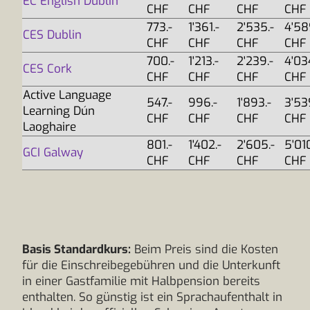
EC English Dublin
CHF
CHF
CHF
CHF
773.-
1'361.-
2'535.-
4'58
CES Dublin
CHF
CHF
CHF
CHF
700.-
1'213.-
2'239.-
4'03
CES Cork
CHF
CHF
CHF
CHF
Active Language
547.-
996.-
1'893.-
3'53
Learning Dún
CHF
CHF
CHF
CHF
Laoghaire
801.-
1'402.-
2'605.-
5'010
GCI Galway
CHF
CHF
CHF
CHF
Basis Standardkurs:
Beim Preis sind die Kosten
für die Einschreibegebühren und die Unterkunft
in einer Gastfamilie mit Halbpension bereits
enthalten. So günstig ist ein Sprachaufenthalt in