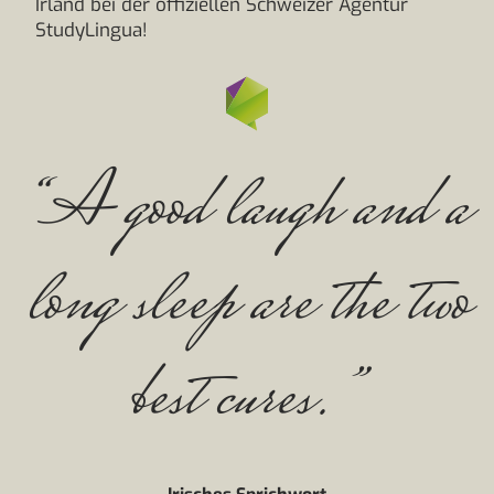
Irland bei der offiziellen Schweizer Agentur
StudyLingua!
“A good laugh and a
long sleep are the two
best cures.”