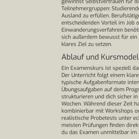
gewinnst Selbstvertrauen für di
Teilnehmergruppen: Studierend
Ausland zu erfüllen. Berufstäti
entscheidenden Vorteil im Job od
Einwanderungsverfahren benötig
sich außerdem bewusst für ein Z
klares Ziel zu setzen.
Ablauf und Kursmodell
Ein Examenskurs ist speziell da
Der Unterricht folgt einem kla
typische Aufgabenformate intens
Übungsaufgaben auf dem Progra
strukturieren und dich sicher i
Wochen. Während dieser Zeit ha
kombinierbar mit Workshops ode
realistische Probetests unter e
meisten Prüfungen finden direk
du das Examen unmittelbar im