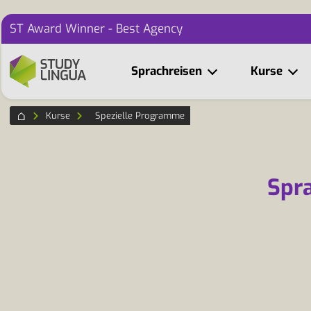
ST Award Winner - Best Agency
Sprachreisen
Kurse
Kurse
Spezielle Programme
Spr