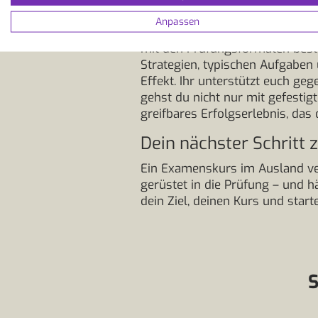
Ablenkungen durch Alltag oder J
Anpassen
Prüfung. Das sorgt für zusätzli
mit den Prüfungsformaten beste
Strategien, typischen Aufgaben
Effekt. Ihr unterstützt euch ge
gehst du nicht nur mit gefestig
greifbares Erfolgserlebnis, das 
Dein nächster Schritt 
Ein Examenskurs im Ausland ver
gerüstet in die Prüfung – und h
dein Ziel, deinen Kurs und star
S