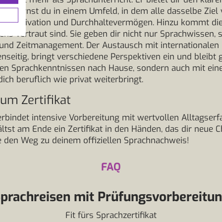
ob lernst du in einem Umfeld, in dem alle dasselbe Ziel v
che Motivation und Durchhaltevermögen. Hinzu kommt die 
ns vertraut sind. Sie geben dir nicht nur Sprachwissen, 
 und Zeitmanagement. Der Austausch mit internationalen 
genseitig, bringt verschiedene Perspektiven ein und blei
ten Sprachkenntnissen nach Hause, sondern auch mit einem 
dich beruflich wie privat weiterbringt.
zum Zertifikat
bindet intensive Vorbereitung mit wertvollen Alltagser
ältst am Ende ein Zertifikat in den Händen, das dir neue C
te den Weg zu deinem offiziellen Sprachnachweis!
FAQ
prachreisen mit Prüfungsvorbereitu
Fit fürs Sprachzertifikat