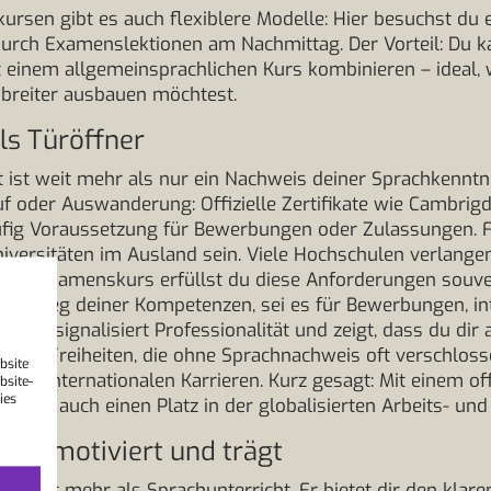
kursen gibt es auch flexiblere Modelle: Hier besuchst du
urch Examenslektionen am Nachmittag. Der Vorteil: Du ka
 einem allgemeinsprachlichen Kurs kombinieren – ideal,
 breiter ausbauen möchtest.
als Türöffner
t ist weit mehr als nur ein Nachweis deiner Sprachkenntnis
f oder Auswanderung: Offizielle Zertifikate wie Cambrigd
ufig Voraussetzung für Bewerbungen oder Zulassungen. F
 Universitäten im Ausland sein. Viele Hochschulen verlange
enen Examenskurs erfüllst du diese Anforderungen souv
iven Beleg deiner Kompetenzen, sei es für Bewerbungen, in
tifikat signalisiert Professionalität und zeigt, dass du dir
net es Freiheiten, die ohne Sprachnachweis oft verschlos
bsite
n zu internationalen Karrieren. Kurz gesagt: Mit einem offiz
bsite-
ies
ondern auch einen Platz in der globalisierten Arbeits- und
die motiviert und trägt
utet mehr als Sprachunterricht. Er bietet dir den klaren