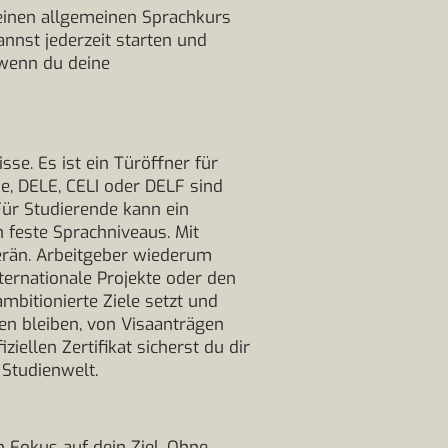
 einen allgemeinen Sprachkurs
nnst jederzeit starten und
 wenn du deine
se. Es ist ein Türöffner für
e, DELE, CELI oder DELF sind
ür Studierende kann ein
n feste Sprachniveaus. Mit
erän. Arbeitgeber wiederum
ternationale Projekte oder den
 ambitionierte Ziele setzt und
sen bleiben, von Visaanträgen
iellen Zertifikat sicherst du dir
 Studienwelt.
 Fokus auf dein Ziel. Ohne