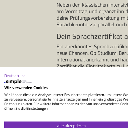
Neben den klassischen Intensiv
am Vormittag und ergänzt ihn d
deine Prüfungsvorbereitung mit
Sprachkenntnisse parallel noch
Dein Sprachzertifikat 
Ein anerkanntes Sprachzertifika
neue Chancen. Ob Studium, Beru
international anerkannt und hä
Zertifikat die Eintrittskarte zu
einem erfolgreich abgeschloss
Deutsch
schätzen Zertifikate als objekt
nächsten Karriereschritt. Ein Zer
Wir verwenden Cookies
erreichst. Darüber hinaus eröff
Wir können diese zur Analyse unserer Besucherdaten platzieren, um unsere We
über Arbeitsmöglichkeiten bis hi
zu verbessern, personalisierte Inhalte anzuzeigen und Ihnen ein großartiges We
Erlebnis zu bieten. Für weitere Informationen zu den von uns verwendeten Cook
nicht nur einen Platz im Kurs, s
öffnen Sie die Einstellungen.
Prüfungsvorbereitung, 
alle akzeptieren
Ein Examenskurs im Ausland bede