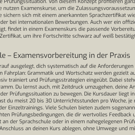
e Prüfungssituation. Von diesem Konzept profitieren ganz
e nutzen Examenskurse, um die Zulassungsvoraussetzun
ge sichern sich mit einem anerkannten Sprachzertifikat w
er bei internationalen Bewerbungen. Auch wer ein offiziel
t, findet in einem Examenskurs die passende Vorbereitu
ertifikat, um ihre Fortschritte schwarz auf weiß bestät
e – Examensvorbereitung in der Praxis
rauf ausgelegt, dich systematisch auf die Anforderungen
ren Fahrplan: Grammatik und Wortschatz werden gezielt a
iv trainiert und Prüfungsstrategien eingeübt. Dabei steh
mm. Du lernst auch, mit Zeitdruck umzugehen, deine An
n der Prüfungssituation zu bewegen. Die Kursdauer liegt i
st du meist 20 bis 30 Unterrichtsstunden pro Woche, je 
r Einzeltrainings. Viele Schulen bieten zudem sogenann
chten Prüfungsbedingungen, die dir wertvolles Feedback u
t an der Sprachschule oder in einem nahegelegenen Prüf
 Anschluss an deinen Kurs ablegen, ohne Umwege und m