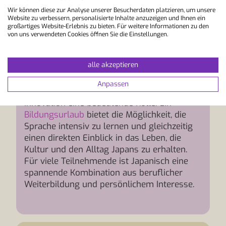
Warum Bildungsurlaub in
Wir können diese zur Analyse unserer Besucherdaten platzieren, um unsere
Japanisch?
Website zu verbessern, personalisierte Inhalte anzuzeigen und Ihnen ein
großartiges Website-Erlebnis zu bieten. Für weitere Informationen zu den
Japanisch eröffnet Zugang zu einer der
von uns verwendeten Cookies öffnen Sie die Einstellungen.
faszinierendsten Kulturen und
Wirtschaftsnationen der Welt. Japan zählt zu
alle akzeptieren
den wichtigsten Industrieländern und spielt
insbesondere in den Bereichen Technologie,
Anpassen
Automobilindustrie, Forschung und
Innovation eine bedeutende Rolle. Ein
Bildungsurlaub
bietet die Möglichkeit, die
Sprache intensiv zu lernen und gleichzeitig
einen direkten Einblick in das Leben, die
Kultur und den Alltag Japans zu erhalten.
Für viele Teilnehmende ist Japanisch eine
spannende Kombination aus beruflicher
Weiterbildung und persönlichem Interesse.