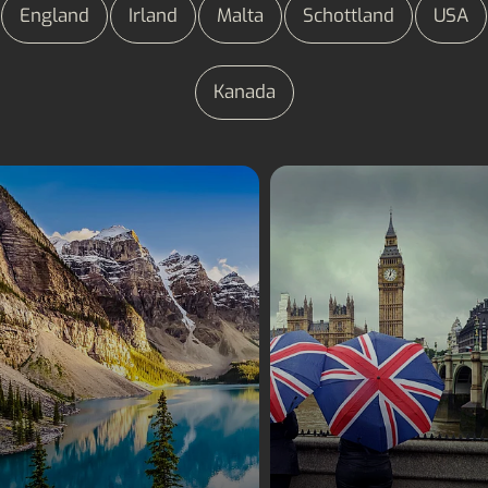
England
Irland
Malta
Schottland
USA
Kanada
Sprachreisen Kanada
Sprachreisen Engla