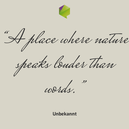
“A place where nature
speaks louder than
words.”
Unbekannt