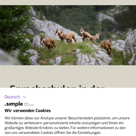
Sprachschulen in der
Deutsch
Schweiz für Schüler
Wir verwenden Cookies
Wir können diese zur Analyse unserer Besucherdaten platzieren, um unsere
Die Englischprogramme in der Schweiz richten
Website zu verbessern, personalisierte Inhalte anzuzeigen und Ihnen ein
sich vor allem an Kinder und Jugendliche. Der
großartiges Website-Erlebnis zu bieten. Für weitere Informationen zu den
Unterricht trainiert Wortschatz, Grammatik,
von uns verwendeten Cookies öffnen Sie die Einstellungen.