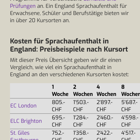
Prüfungen
an. Ein England Sprachaufenthalt für
Erwachsene, Schüler und Berufstätige bieten wir
in über 20 Kursorten an.
Kosten für Sprachaufenthalt in
England: Preisbeispiele nach Kursort
Mit dieser Preis Übersicht geben wir dir einen
Vergleich, wie viel ein Sprachaufenthalt in
England an den verschiedenen Kursorten kostet:
1
2
4
8
Woche
Wochen
Wochen
Woche
805.-
1'503.-
2'897.-
5'687.-
EC London
CHF
CHF
CHF
CHF
695.-
1'284.-
2'460.-
4'598.-
ELC Brighton
CHF
CHF
CHF
CHF
St. Giles
752.-
1'358.-
2'422.-
4'517.-