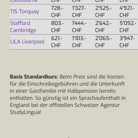
Eastbourne
CHF
CHF
CHF
CHF
728.-
1'327.-
2'525.-
4'921.-
TIS Torquay
CHF
CHF
CHF
CHF
Stafford
803.-
1'444.-
2'642.-
5'092.-
Cambridge
CHF
CHF
CHF
CHF
621.-
1'103.-
2'065.-
3'947.-
LILA Liverpool
CHF
CHF
CHF
CHF
Basis Standardkurs:
Beim Preis sind die Kosten
für die Einschreibegebühren und die Unterkunft
in einer Gastfamilie mit Halbpension bereits
enthalten. So günstig ist ein Sprachaufenthalt in
England bei der offiziellen Schweizer Agentur
StudyLingua!