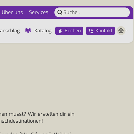
Über uns
Services
Buchen
Kontakt
anschlag
Katalog
en musst? Wir erstellen dir ein
nschdestinationen!