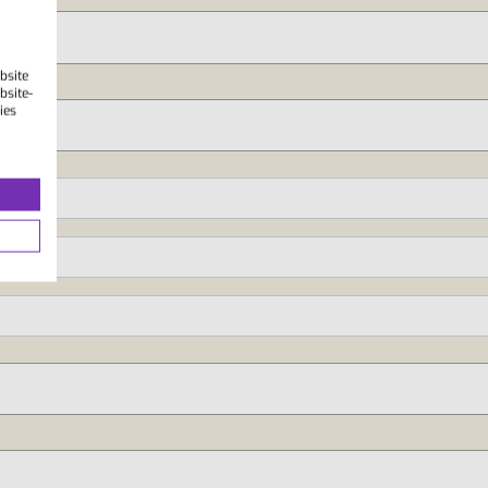
bsite
bsite-
ies