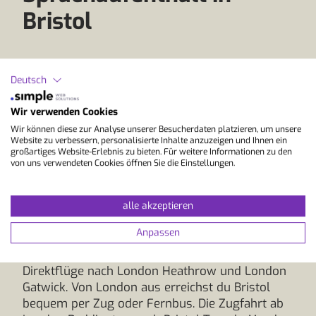
Bristol
Ein Sprachaufenthalt in Bristol verbindet
Deutsch
modernen Lifestyle mit englischer Kultur und
dank guter Erreichbarkeit beginnt dein
Wir verwenden Cookies
Aufenthalt ganz entspannt. Am bequemsten
reist du per Flug direkt zum Flughafen Bristol.
Wir können diese zur Analyse unserer Besucherdaten platzieren, um unsere
Website zu verbessern, personalisierte Inhalte anzuzeigen und Ihnen ein
Ab Zürich und Genf gibt es Direktflüge nach
großartiges Website-Erlebnis zu bieten. Für weitere Informationen zu den
Bristol, je nach Saison und Flugplan. Vom
von uns verwendeten Cookies öffnen Sie die Einstellungen.
Flughafen aus gelangst du mit dem Airport
Express Bus oder Taxi in ca. 30 Minuten ins
alle akzeptieren
Stadtzentrum und zu deiner Sprachschule.
Anpassen
Auch die Anreise über London ist möglich. Ab
Zürich und Genf gibt es regelmässige
Direktflüge nach London Heathrow und London
Gatwick. Von London aus erreichst du Bristol
bequem per Zug oder Fernbus. Die Zugfahrt ab