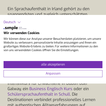
Ein Sprachaufenthalt in Irland gehört zu den
spannendsten und zugleich unterschätzten
Möglichkeiten, Englisch direkt im Alltag eines
Deutsch
englischsprachigen Landes zu lernen. Die
Kombination aus qualitativ hochwertigen
Wir verwenden Cookies
Sprachkursen, täglicher Anwendung der Sprache
Wir können diese zur Analyse unserer Besucherdaten platzieren, um unsere
und der offenen, herzlichen irischen Kultur
Website zu verbessern, personalisierte Inhalte anzuzeigen und Ihnen ein
macht Irland zu einem immer beliebteren Ziel
großartiges Website-Erlebnis zu bieten. Für weitere Informationen zu den
von uns verwendeten Cookies öffnen Sie die Einstellungen.
für Sprachreisen aus der Schweiz.
Unsere ausgewählten Sprachschulen in Irland
alle akzeptieren
bieten moderne Sprachkurse, erfahrene
Lehrpersonen und internationale Klassen mit
Anpassen
Teilnehmenden aus der ganzen Welt. Ob ein
Intensivkurs für Erwachsene in Dublin oder
Galway, ein
Business Englisch Kurs
oder ein
Schülersprachaufenthalt in Schull
. Die
Destinationen verbindet professionelles Lernen
mit authentischen Alltagserfahrungen auf