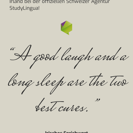
Irland bei der offiziellen Schweizer Agentur
StudyLingua!
“A good laugh and a
long sleep are the two
best cures.”