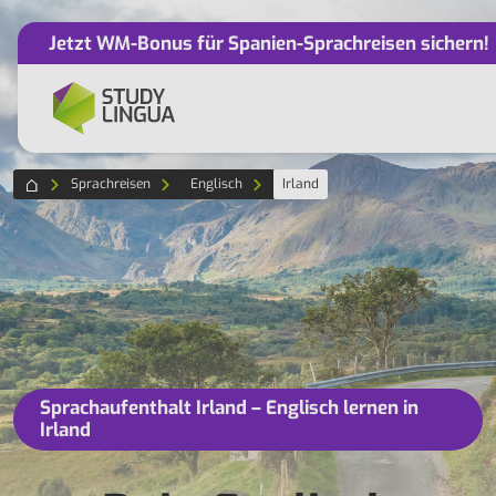
Jetzt WM-Bonus für Spanien-Sprachreisen sichern!
Sprachreisen
Englisch
Irland
Sprachaufenthalt Irland – Englisch lernen in
Irland