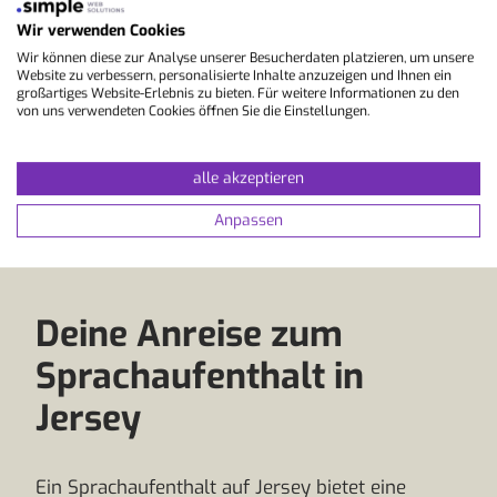
aus Unterricht, Küste, kleinen Orten und
persönlicher Atmosphäre. Wer genau das
Wir verwenden Cookies
bewusst nutzt, kann sein Englisch in einem
Wir können diese zur Analyse unserer Besucherdaten platzieren, um unsere
ruhigen Umfeld festigen und gleichzeitig
Website zu verbessern, personalisierte Inhalte anzuzeigen und Ihnen ein
großartiges Website-Erlebnis zu bieten. Für weitere Informationen zu den
eine Destination erleben, die sich deutlich
von uns verwendeten Cookies öffnen Sie die Einstellungen.
von typischen Kursorten auf dem Festland
unterscheidet.”
alle akzeptieren
Anpassen
Deine Anreise zum
Sprachaufenthalt in
Jersey
Ein Sprachaufenthalt auf Jersey bietet eine