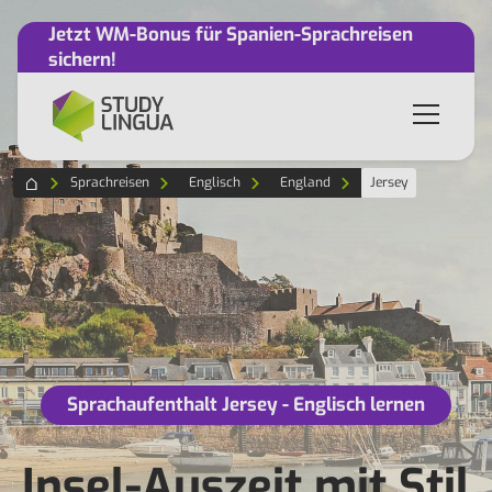
Jetzt WM-Bonus für Spanien-Sprachreisen
sichern!
Sprachreisen
Englisch
England
Jersey
Sprachaufenthalt Jersey - Englisch lernen
Insel-Auszeit mit Stil