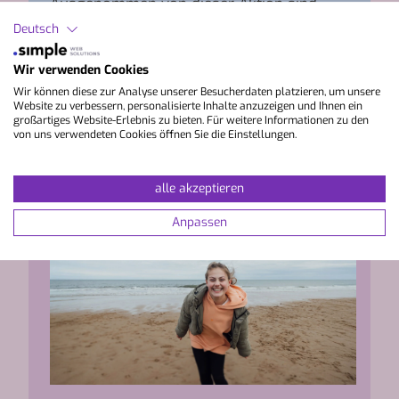
Ausgenommen von dieser Aktion sind
unsere Demi Pair, Praktika und Work and
Deutsch
Study Programme, sowie Familien-
Sprachreisen mit Kindern und Jugendliche
Wir verwenden Cookies
unter 18 Jahre.
Wir können diese zur Analyse unserer Besucherdaten platzieren, um unsere
Website zu verbessern, personalisierte Inhalte anzuzeigen und Ihnen ein
großartiges Website-Erlebnis zu bieten. Für weitere Informationen zu den
von uns verwendeten Cookies öffnen Sie die Einstellungen.
alle akzeptieren
Anpassen