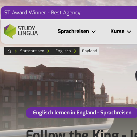
ST Award Winner - Best Agency
Sprachreisen
Kurse
Sprachreisen
Englisch
England
Englisch lernen in England - Sprachreisen
Follow the King - l