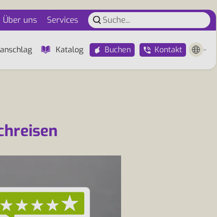
Über uns
Services
Buchen
Kontakt
anschlag
Katalog
chreisen