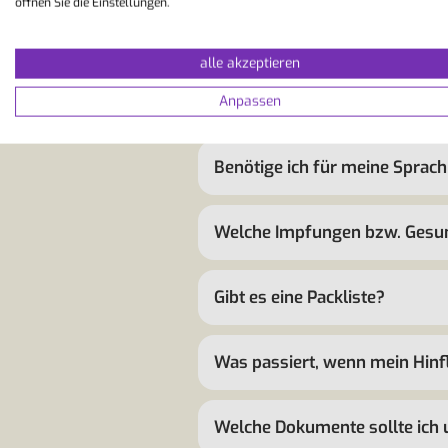
öffnen Sie die Einstellungen.
alle akzeptieren
Wie weit im Voraus erhalte ic
Anpassen
Benötige ich für meine Sprach
Welche Impfungen bzw. Gesu
Gibt es eine Packliste?
Was passiert, wenn mein Hinfl
Welche Dokumente sollte ich