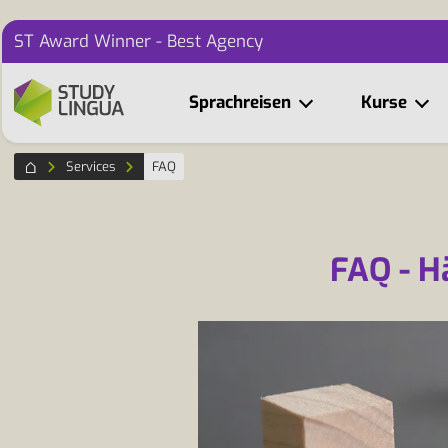
ST Award Winner - Best Agency
Sprachreisen
Kurse
Services
FAQ
FAQ - H