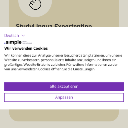
StudyLingua Expertentipp
Deutsch
“Wenn du zwischen Chester und grösseren
Städten wie London, Manchester oder
Wir verwenden Cookies
Liverpool schwankst, würde ich Chester
wählen, wenn du eine persönlichere
Wir können diese zur Analyse unserer Besucherdaten platzieren, um unsere
Website zu verbessern, personalisierte Inhalte anzuzeigen und Ihnen ein
Lernumgebung suchst. Die Stadt ist ruhiger
großartiges Website-Erlebnis zu bieten. Für weitere Informationen zu den
und überschaubarer, bietet aber durch die
von uns verwendeten Cookies öffnen Sie die Einstellungen.
Nähe zu Manchester, Liverpool und Wales
trotzdem gute Möglichkeiten für Ausflüge.
alle akzeptieren
So kannst du konzentriert Englisch lernen
und dir grössere Städte bewusst für
Anpassen
einzelne Tage einplanen.”