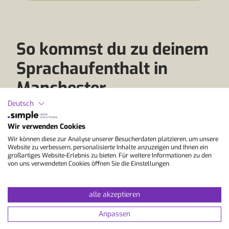
So kommst du zu deinem
Sprachaufenthalt in
Manchester
Deutsch
Ein Sprachaufenthalt in Manchester ist die ideale
Wir verwenden Cookies
Gelegenheit, Englisch in einer lebendigen und
Wir können diese zur Analyse unserer Besucherdaten platzieren, um unsere
weltoffenen Stadt zu lernen. Die Metropole im
Website zu verbessern, personalisierte Inhalte anzuzeigen und Ihnen ein
Norden Englands ist bekannt für ihre
großartiges Website-Erlebnis zu bieten. Für weitere Informationen zu den
von uns verwendeten Cookies öffnen Sie die Einstellungen.
Musikszene, Industriegeschichte und moderne
Kultur – und sie ist sehr gut erreichbar.
alle akzeptieren
Die bequemste Anreise erfolgt per Flug. Der
internationale Flughafen Manchester wird von
Anpassen
zahlreichen Städten regelmäßig angeflogen.