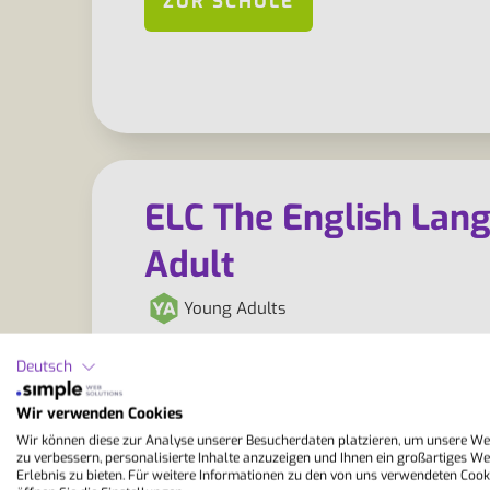
ZUR SCHULE
ELC The English Lang
Adult
Young Adults
Ausgestattet mit modernen Unterrichtsr
Deutsch
Eastbourne ideale Voraussetzungen für 
motivierenden Umfeld. Im sonnigen Küs
Wir verwenden Cookies
Strand entfernt, kombiniert die Schule…
Wir können diese zur Analyse unserer Besucherdaten platzieren, um unsere We
zu verbessern, personalisierte Inhalte anzuzeigen und Ihnen ein großartiges We
Erlebnis zu bieten. Für weitere Informationen zu den von uns verwendeten Cook