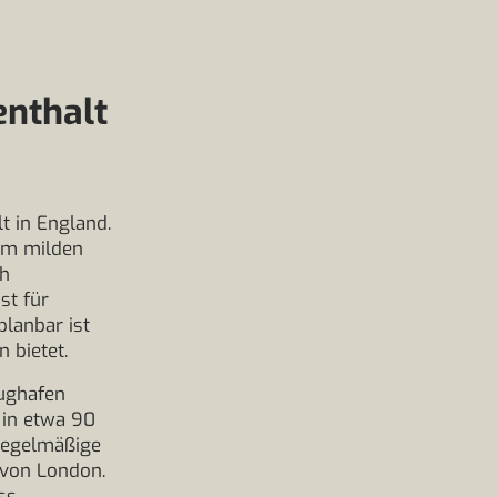
nthalt
t in England.
nem milden
ch
st für
planbar ist
 bietet.
lughafen
 in etwa 90
regelmäßige
 von London.
ss