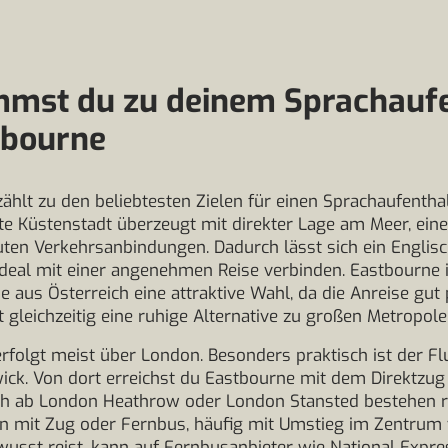
mst du zu deinem Sprachaufe
tbourne
ählt zu den beliebtesten Zielen für einen Sprachaufenthal
e Küstenstadt überzeugt mit direkter Lage am Meer, ei
ten Verkehrsanbindungen. Dadurch lässt sich ein Englis
deal mit einer angenehmen Reise verbinden. Eastbourne i
 aus Österreich eine attraktive Wahl, da die Anreise gut 
t gleichzeitig eine ruhige Alternative zu großen Metropolen
erfolgt meist über London. Besonders praktisch ist der F
ck. Von dort erreichst du Eastbourne mit dem Direktzug
ch ab London Heathrow oder London Stansted bestehen 
n mit Zug oder Fernbus, häufig mit Umstieg im Zentrum
usst reist, kann auf Fernbusanbieter wie National Expre