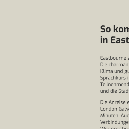
So kom
in Eas
Eastbourne z
Die charmant
Klima und gu
Sprachkurs i
Teilnehmende
und die Stad
Die Anreise 
London Gatwi
Minuten. Au
Verbindunge
Wer preisbew