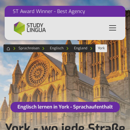
ST Award Winner - Best Agency
Sprachreisen
Englisch
England
York
Englisch lernen in York - Sprachaufenthalt
York - wo jede Straße