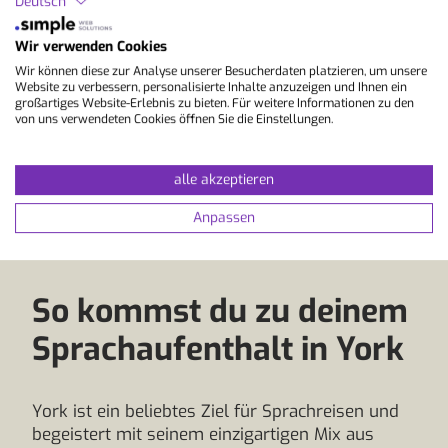
Deutsch
leichter zu überblicken, bietet aber mit
Museen, Cafés, Stadtführungen und
Wir verwenden Cookies
Ausflügen in die Yorkshire Dales trotzdem
Wir können diese zur Analyse unserer Besucherdaten platzieren, um unsere
genug Abwechslung. Für deinen
Website zu verbessern, personalisierte Inhalte anzuzeigen und Ihnen ein
Lernfortschritt kann diese Übersichtlichkeit
großartiges Website-Erlebnis zu bieten. Für weitere Informationen zu den
von uns verwendeten Cookies öffnen Sie die Einstellungen.
ein echter Vorteil sein, weil du schneller
eigene Routinen entwickelst.”
alle akzeptieren
Anpassen
So kommst du zu deinem
Sprachaufenthalt in York
York ist ein beliebtes Ziel für Sprachreisen und
begeistert mit seinem einzigartigen Mix aus