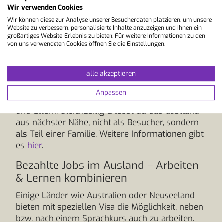
Wir verwenden Cookies
Erfahrungen sammeln möchten. Referenzen
oder ein polizeiliches Führungszeugnis werden
Wir können diese zur Analyse unserer Besucherdaten platzieren, um unsere
Website zu verbessern, personalisierte Inhalte anzuzeigen und Ihnen ein
meist vorausgesetzt, in einigen Fällen auch ein
großartiges Website-Erlebnis zu bieten. Für weitere Informationen zu den
Führerschein. Der große Mehrwert: Durch den
von uns verwendeten Cookies öffnen Sie die Einstellungen.
Sprachkurs verbesserst du deine
Sprachkenntnisse systematisch, während du sie
alle akzeptieren
im Familienalltag täglich anwendest. So lernst
du die Sprache nicht nur im Unterricht, sondern
Anpassen
auch ganz natürlich im Gespräch mit Kindern
und Eltern. Gleichzeitig erlebst du das Gastland
aus nächster Nähe, nicht als Besucher, sondern
als Teil einer Familie. Weitere Informationen gibt
es
hier
.
Bezahlte Jobs im Ausland – Arbeiten
& Lernen kombinieren
Einige Länder wie Australien oder Neuseeland
bieten mit speziellen Visa die Möglichkeit, neben
bzw. nach einem Sprachkurs auch zu arbeiten.