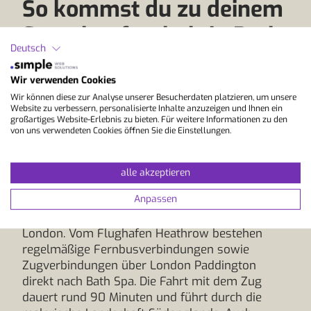
So kommst du zu deinem
Sprachaufenthalt in Bath
Deutsch
Ein Sprachaufenthalt in Bath bietet eine
Wir verwenden Cookies
besondere Kombination aus erstklassigem
Wir können diese zur Analyse unserer Besucherdaten platzieren, um unsere
Website zu verbessern, personalisierte Inhalte anzuzeigen und Ihnen ein
Englisch Sprachkurs und historischer Kulisse.
großartiges Website-Erlebnis zu bieten. Für weitere Informationen zu den
Die charmante Stadt im Südwesten Englands ist
von uns verwendeten Cookies öffnen Sie die Einstellungen.
gut erreichbar. Der nächstgelegene Flughafen ist
Bristol. Von dort gelangst du mit dem Bus oder
alle akzeptieren
per Zug über Bristol Temple Meads in etwa 60
bis 90 Minuten nach Bath.
Anpassen
Eine weitere Möglichkeit ist die Anreise über
London. Vom Flughafen Heathrow bestehen
regelmäßige Fernbusverbindungen sowie
Zugverbindungen über London Paddington
direkt nach Bath Spa. Die Fahrt mit dem Zug
dauert rund 90 Minuten und führt durch die