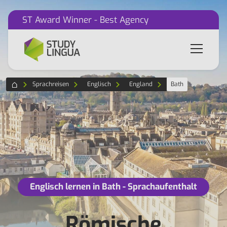
ST Award Winner - Best Agency
Sprachreisen
Englisch
England
Bath
Englisch lernen in Bath - Sprachaufenthalt
Römische