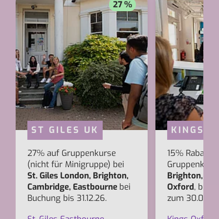
27 %
ST GILES UK
KINGS U
27% auf Gruppenkurse
15% Rabatt a
(nicht für Minigruppe) bei
Gruppenkurs
St. Giles London, Brighton,
Brighton, Bo
Cambridge, Eastbourne
bei
Oxford
, bei 
Buchung bis 31.12.26.
zum 30.09.26