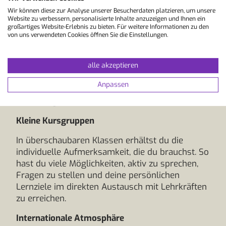
Voraussetzungen für deinen Lernerfolg bietet.
Wir können diese zur Analyse unserer Besucherdaten platzieren, um unsere
Website zu verbessern, personalisierte Inhalte anzuzeigen und Ihnen ein
Erfahrene Lehrkräfte
großartiges Website-Erlebnis zu bieten. Für weitere Informationen zu den
von uns verwendeten Cookies öffnen Sie die Einstellungen.
Unsere Sprachkurse werden von qualifizierten
Lehrkräften geleitet, die praxisnah und mit
alle akzeptieren
modernen Lehrmethoden unterrichten. Sie
schaffen eine motivierende Lernatmosphäre, in
Anpassen
der du deine Sprachkenntnisse schnell und
nachhaltig verbessern kannst.
Kleine Kursgruppen
In überschaubaren Klassen erhältst du die
individuelle Aufmerksamkeit, die du brauchst. So
hast du viele Möglichkeiten, aktiv zu sprechen,
Fragen zu stellen und deine persönlichen
Lernziele im direkten Austausch mit Lehrkräften
zu erreichen.
Internationale Atmosphäre