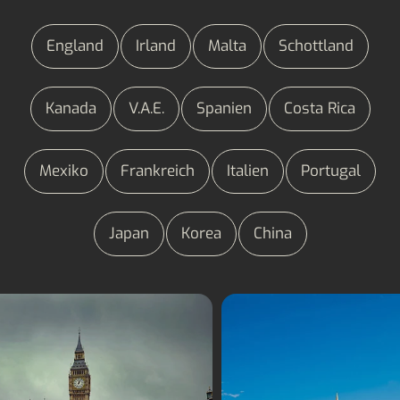
England
Irland
Malta
Schottland
Kanada
V.A.E.
Spanien
Costa Rica
Mexiko
Frankreich
Italien
Portugal
Japan
Korea
China
Sprachreisen England
Sprachreisen Malt