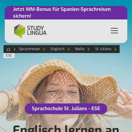
Jetzt WM-Bonus für Spanien-Sprachreisen
sichern!
Sprachreisen
Englisch
Malta
St. Julians
ESE
Sprachschule St. Julians - ESE
Englisch lernen an