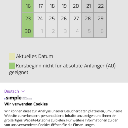
16
17
18
19
20
21
22
23
24
25
26
27
28
29
30
1
2
3
4
5
6
Aktuelles Datum
Kursbeginn nicht für absolute Anfänger (A0)
geeignet
Deutsch
Inhalte
Wir verwenden Cookies
Kompakter, semi-intensiver Englisch-Sprachkurs
Wir können diese zur Analyse unserer Besucherdaten platzieren, um unsere
in St. Julians (Malta) mit Schwerpunkt auf
Website zu verbessern, personalisierte Inhalte anzuzeigen und Ihnen ein
großartiges Website-Erlebnis zu bieten. Für weitere Informationen zu den
allgemeinsprachlicher Kommunikation. Der
von uns verwendeten Cookies öffnen Sie die Einstellungen.