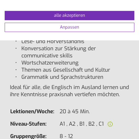
Unterricht fördert gezielt den sicheren
Sprachgebrauch im Alltag und deckt alle
wichtigen Kompetenzbereiche ab:
alle akzeptieren
mündlicher und schriftlicher Ausdruck
Anpassen
Aussprache und Intonation
Lese- und Hörverständnis
Konversation zur Stärkung der
communicative skills
Wortschatzerweiterung
Themen aus Gesellschaft und Kultur
Grammatik und Sprachstrukturen
Ideal für alle, die Englisch im Ausland lernen und
ihre Kenntnisse praxisnah vertiefen möchten.
Lektionen/Woche:
20 à 45 Min.
Niveau-Stufen:
A1 , A2 , B1 , B2 , C1
Gruppengröße:
8 - 12