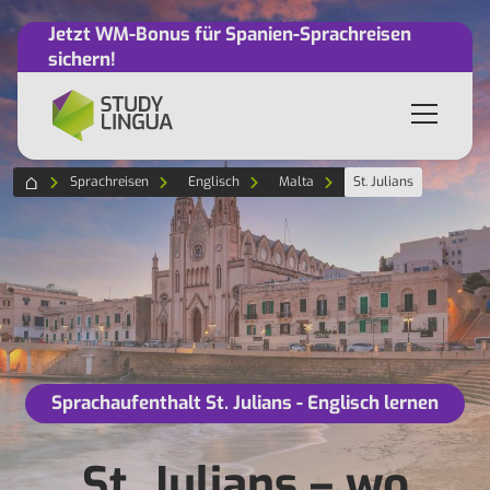
Jetzt WM-Bonus für Spanien-Sprachreisen
sichern!
Sprachreisen
Englisch
Malta
St. Julians
Sprachaufenthalt St. Julians - Englisch lernen
St. Julians – wo