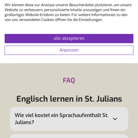
Wir können diese zur Analyse unserer Besucherdaten platzieren, um unsere
oder im 4-Sterne-Resort Salini statt, das
Website zu verbessern, personalisierte Inhalte anzuzeigen und Ihnen ein
über…
großartiges Website-Erlebnis zu bieten. Für weitere Informationen zu den
von uns verwendeten Cookies öffnen Sie die Einstellungen.
ZUR SCHULE
alle akzeptieren
Anpassen
FAQ
Englisch lernen in St. Julians
Wie viel kostet ein Sprachaufenthalt St.
Julians?