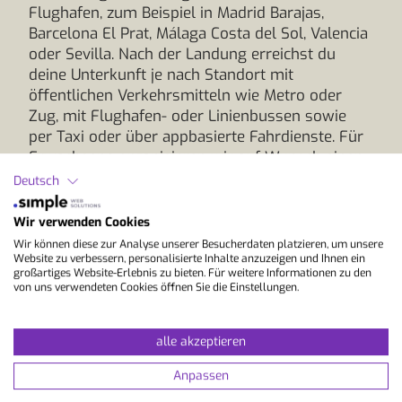
Flughafen, zum Beispiel in Madrid Barajas,
Barcelona El Prat, Málaga Costa del Sol, Valencia
oder Sevilla. Nach der Landung erreichst du
deine Unterkunft je nach Standort mit
öffentlichen Verkehrsmitteln wie Metro oder
Zug, mit Flughafen- oder Linienbussen sowie
per Taxi oder über appbasierte Fahrdienste. Für
Erwachsene organisieren wir auf Wunsch einen
privaten Transfer direkt zur Unterkunft, für
Deutsch
Schüler ist dieser bereits inbegriffen. Vor der
Abreise senden wir dir Hinweise zur Weiterreise.
Wir verwenden Cookies
So kommst du entspannt an und startest ohne
Wir können diese zur Analyse unserer Besucherdaten platzieren, um unsere
Umwege in deinen Sprachkurs, ideal für deine
Website zu verbessern, personalisierte Inhalte anzuzeigen und Ihnen ein
großartiges Website-Erlebnis zu bieten. Für weitere Informationen zu den
Sprachreise nach Spanien und für Spanisch
von uns verwendeten Cookies öffnen Sie die Einstellungen.
lernen im Ausland.
alle akzeptieren
Unser Fazit:
Ein Sprachaufenthalt im Haus des
Lehrers in Spanien bringt dich direkt in die
Anpassen
Sprache, mit Szenen wie dem Retiro Park in