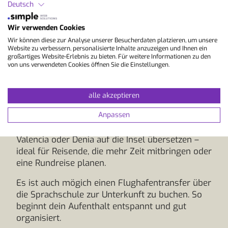
Deutsch
mit mediterranem Lebensgefühl, kleinen Städten
mit viel Charme und einer entspannten
Wir verwenden Cookies
Atmosphäre. Der internationale Flughafen Ibiza
Wir können diese zur Analyse unserer Besucherdaten platzieren, um unsere
(IBZ) wird saisonal wie auch ganzjährig von
Website zu verbessern, personalisierte Inhalte anzuzeigen und Ihnen ein
zahlreichen europäischen Städten aus
großartiges Website-Erlebnis zu bieten. Für weitere Informationen zu den
von uns verwendeten Cookies öffnen Sie die Einstellungen.
angeflogen. Nach der Ankunft gelangst du in 15
bis 30 Minuten mit dem Bus, Taxi oder einem
vorab gebuchten Transfer in alle grösseren Orte
alle akzeptieren
der Insel, darunter Ibiza-Stadt, Santa Eulària oder
Anpassen
San Antonio. Wer eine alternative Anreise
bevorzugt, kann mit der Fähre von Barcelona,
Valencia oder Denia auf die Insel übersetzen –
ideal für Reisende, die mehr Zeit mitbringen oder
eine Rundreise planen.
Es ist auch mögich einen Flughafentransfer über
die Sprachschule zur Unterkunft zu buchen. So
beginnt dein Aufenthalt entspannt und gut
organisiert.