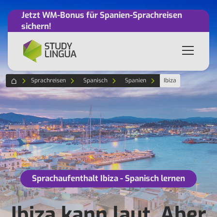
Jetzt WM-Bonus für Spanien-Sprachreisen
sichern!
Sprachreisen
Spanisch
Spanien
Ibiza
Sprachaufenthalt Ibiza - Spanisch lernen
Ibiza kann laut. Aber