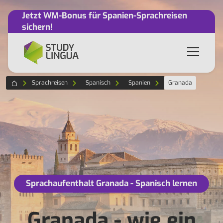
Jetzt WM-Bonus für Spanien-Sprachreisen
sichern!
Sprachreisen
Spanisch
Spanien
Granada
Sprachaufenthalt Granada - Spanisch lernen
Granada - wie ein