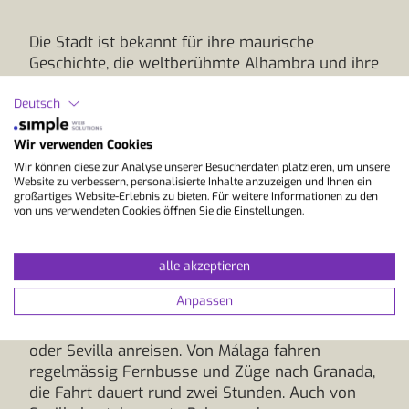
Die Stadt ist bekannt für ihre maurische
Geschichte, die weltberühmte Alhambra und ihre
lebendige Studierendenkultur – ein
Deutsch
inspirierendes Umfeld, um Spanisch im Ausland
zu lernen. Die Anreise erfolgt am einfachsten
Wir verwenden Cookies
über den Flughafen Granada-Jaén. Der Flughafen
liegt nur etwa 20 Kilometer vom Stadtzentrum
Wir können diese zur Analyse unserer Besucherdaten platzieren, um unsere
Website zu verbessern, personalisierte Inhalte anzuzeigen und Ihnen ein
entfernt und wird regelmässig von grösseren
großartiges Website-Erlebnis zu bieten. Für weitere Informationen zu den
spanischen Flughäfen wie Madrid oder
von uns verwendeten Cookies öffnen Sie die Einstellungen.
Barcelona aus angeflogen. Vom Flughafen
gelangst du mit dem Bus oder einem vorab
alle akzeptieren
organisierten Transfer in etwa 30 Minuten in die
Innenstadt.
Anpassen
Alternativ kannst du über die Flughäfen Málaga
oder Sevilla anreisen. Von Málaga fahren
regelmässig Fernbusse und Züge nach Granada,
die Fahrt dauert rund zwei Stunden. Auch von