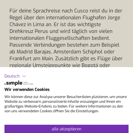
Für deine Sprachreise nach Cusco reist du in der
Regel über den internationalen Flughafen Jorge
Chávez in Lima an. Er ist das wichtigste
Drehkreuz Perus und wird täglich von vielen
internationalen Fluggesellschaften bedient.
Passende Verbindungen bestehen zum Beispiel
ab Madrid Barajas, Amsterdam Schiphol oder
Frankfurt am Main. Zusätzlich gibt es Flüge über
regionale Umsteigepunkte wie Bogotá oder
Panama-Stadt, die je nach Saison weitere
Deutsch
Optionen eröffnen. Von Lima aus erreichst du
Cusco bequem mit einem Inlandsflug. Mehrere
Wir verwenden Cookies
Airlines fliegen die Strecke mehrmals täglich, die
Wir können diese zur Analyse unserer Besucherdaten platzieren, um unsere
Flugzeit beträgt rund eine Stunde. Der Flughafen
Website zu verbessern, personalisierte Inhalte anzuzeigen und Ihnen ein
Alejandro Velasco Astete liegt nur wenige
großartiges Website-Erlebnis zu bieten. Für weitere Informationen zu den
von uns verwendeten Cookies öffnen Sie die Einstellungen.
Kilometer vom Stadtzentrum entfernt, sodass
du nach der Landung schnell in Cusco bist.
Alternativ gibt es auch Busverbindungen, die
alle akzeptieren