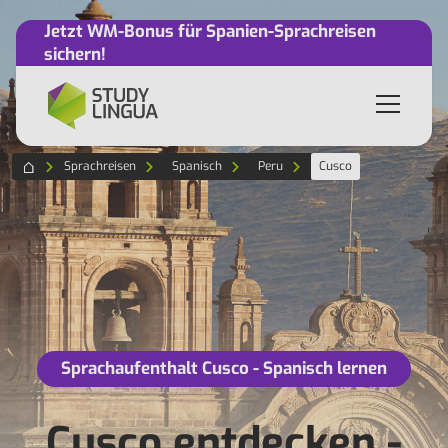
Jetzt WM-Bonus für Spanien-Sprachreisen
sichern!
Sprachreisen
Spanisch
Peru
Cusco
Sprachaufenthalt Cusco - Spanisch lernen
Cusco entdecken -