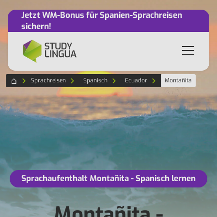
Jetzt WM-Bonus für Spanien-Sprachreisen
sichern!
Sprachreisen
Spanisch
Ecuador
Montañita
Sprachaufenthalt Montañita - Spanisch lernen
Montañita -