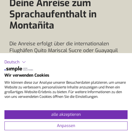
Deine Anreise zum
Sprachaufenthalt in
Montañita
Die Anreise erfolgt über die internationalen
Flughäfen Quito Mariscal Sucre oder Guayaquil
José Joaquín de Olmedo. Abflughäfen wie Paris
Deutsch
Charles de Gaulle, Madrid Barajas, Frankfurt am
Main und Amsterdam Schiphol bieten je nach
Wir verwenden Cookies
Saison passende Verbindungen, häufig mit
Wir können diese zur Analyse unserer Besucherdaten platzieren, um unsere
Umstieg über die genannten Drehkreuze. Für
Website zu verbessern, personalisierte Inhalte anzuzeigen und Ihnen ein
eine zeitsparende Route empfiehlt sich die
großartiges Website-Erlebnis zu bieten. Für weitere Informationen zu den
von uns verwendeten Cookies öffnen Sie die Einstellungen.
Ankunft in Guayaquil, da Montanita an der
Pazifikküste der Provinz Santa Elena liegt und
von dort besonders gut erreichbar ist. So lässt
alle akzeptieren
sich deine Sprachreise nach Montanita
komfortabel planen und mit Ankunftszeiten für
Anpassen
den ersten Sprachkurs abstimmen, ohne lange