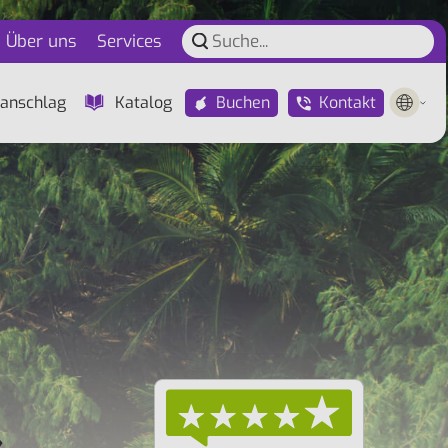
Über uns
Services
Buchen
Kontakt
anschlag
Katalog
&