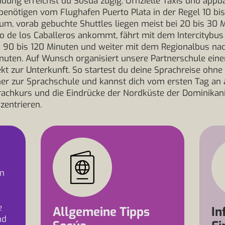
dung erreichst du Sosúa zügig. Offizielle Taxis und appb
benötigen vom Flughafen Puerto Plata in der Regel 10 bi
rum, vorab gebuchte Shuttles liegen meist bei 20 bis 30 
o de los Caballeros ankommt, fährt mit dem Intercitybus
a 90 bis 120 Minuten und weiter mit dem Regionalbus na
nuten. Auf Wunsch organisiert unsere Partnerschule eine
ekt zur Unterkunft. So startest du deine Sprachreise ohn
er zur Sprachschule und kannst dich vom ersten Tag an 
rachkurs und die Eindrücke der Nordküste der Dominikan
zentrieren.
in
e
Allgemeine Tipps
In
nd