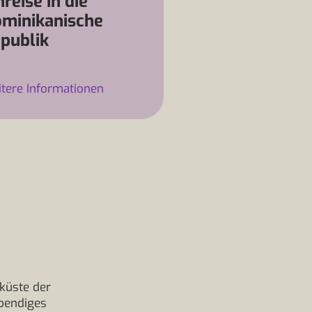
nreise in die
minikanische
publik
tere Informationen
dküste der
ebendiges