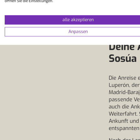
öffnen Sie die Einstellungen.
alle akzeptieren
Anpassen
Deine 
Sosúa
Die Anreise 
Luperón, der
Madrid-Baraj
passende Ver
auch die Ank
Weiterfahrt.
Ankunft und 
entspannten 