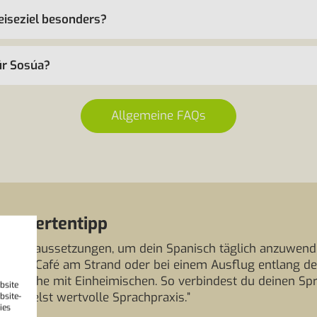
eiseziel besonders?
für Sosúa?
Allgemeine FAQs
 Expertentipp
eale Voraussetzungen, um dein Spanisch täglich anzuwend
kleinen Café am Strand oder bei einem Ausflug entlang de
präche mit Einheimischen. So verbindest du deinen Spr
bsite
sammelst wertvolle Sprachpraxis.”
bsite-
ies