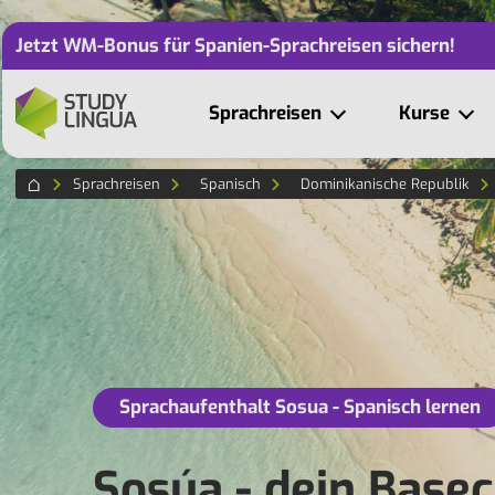
Jetzt WM-Bonus für Spanien-Sprachreisen sichern!
Sprachreisen
Kurse
Sprachreisen
Spanisch
Dominikanische Republik
Sprachaufenthalt Sosua - Spanisch lernen
Sosúa - dein Basec