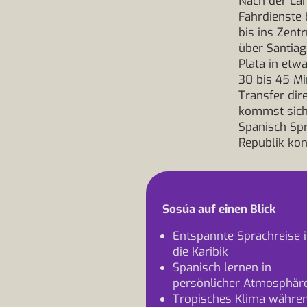
Nach der Lan
Fahrdienste 
bis ins Zent
über Santiag
Plata in etw
30 bis 45 Mi
Transfer dir
kommst sich
Spanisch Sp
Republik kon
Sosúa auf einen Blick
Entspannte Sprachreise 
die Karibik
Spanisch lernen in
persönlicher Atmosphär
Tropisches Klima währe