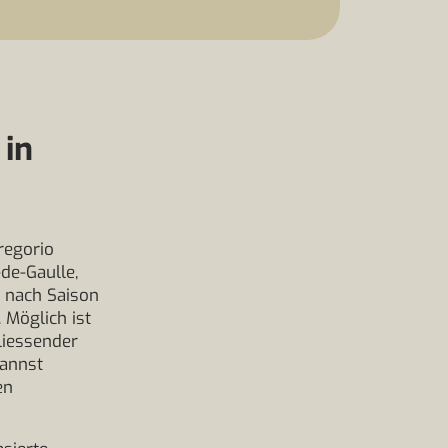
 in
regorio
de-Gaulle,
 nach Saison
 Möglich ist
liessender
kannst
en