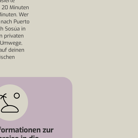
asierte
s 20 Minuten
Minuten. Wer
 nach Puerto
ch Sosúa in
n privaten
e Umwege,
auf deinen
ischen
formationen zur