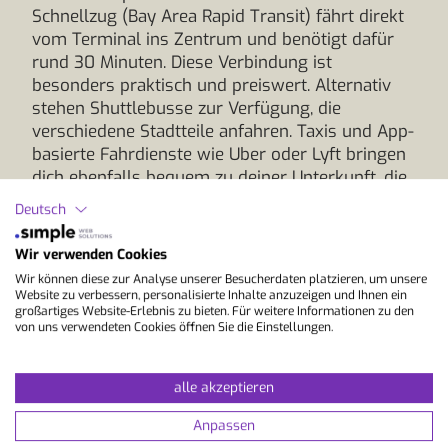
Schnellzug (Bay Area Rapid Transit) fährt direkt
vom Terminal ins Zentrum und benötigt dafür
rund 30 Minuten. Diese Verbindung ist
besonders praktisch und preiswert. Alternativ
stehen Shuttlebusse zur Verfügung, die
verschiedene Stadtteile anfahren. Taxis und App-
basierte Fahrdienste wie Uber oder Lyft bringen
dich ebenfalls bequem zu deiner Unterkunft, die
Fahrtzeit beträgt je nach Verkehr etwa 25 bis 40
Deutsch
Minuten.
Wir verwenden Cookies
Für noch mehr Komfort kannst du über unsere
Wir können diese zur Analyse unserer Besucherdaten platzieren, um unsere
Partnerschule einen vorab organisierten privaten
Website zu verbessern, personalisierte Inhalte anzuzeigen und Ihnen ein
Transfer buchen. Dabei wirst du am Flughafen
großartiges Website-Erlebnis zu bieten. Für weitere Informationen zu den
von uns verwendeten Cookies öffnen Sie die Einstellungen.
empfangen und direkt zu deiner Unterkunft
gebracht. Diese Option ist ideal für Erstbesucher
oder nach einem langen Flug, da du dich um
alle akzeptieren
nichts kümmern musst und ganz entspannt in
deine Sprachreise in San Francisco starten
Anpassen
kannst.