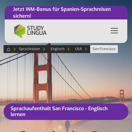
Jetzt WM-Bonus für Spanien-Sprachreisen
sichern!
Sprachreisen
Englisch
USA
San Francisco
Sprachaufenthalt San Francisco - Englisch
lernen