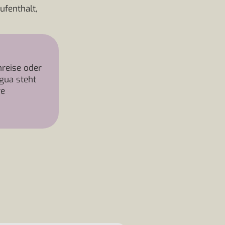
ufenthalt,
reise oder
gua steht
re