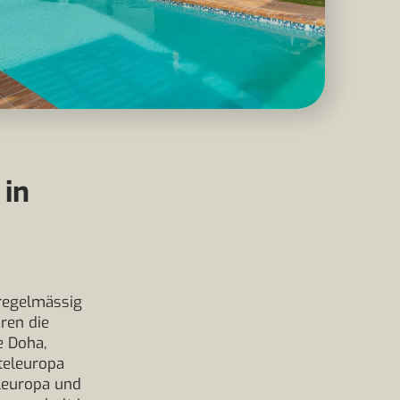
 in
 regelmässig
ren die
e Doha,
tteleuropa
eleuropa und