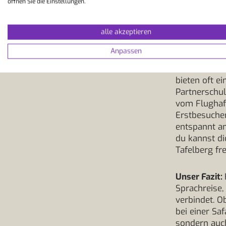
Südafrika gi
öffnen Sie die Einstellungen.
deinen Aufen
müssen.
alle akzeptieren
Vom Flughafe
Anpassen
am Terminal s
Fahrdienste 
bieten oft e
Partnerschul
vom Flughafe
Erstbesuche
entspannt an
du kannst di
Tafelberg fr
Unser Fazit:
Sprachreise,
verbindet. O
bei einer Saf
sondern auch