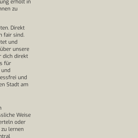
ung erholt in
öhnen zu
en. Direkt
 fair sind.
itet und
 über unsere
 dich direkt
s für
 und
essfrei und
den Stadt am
h
ssliche Weise
erteln oder
h zu lernen
tral