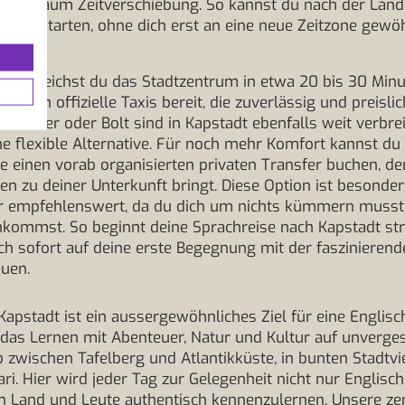
bt es kaum Zeitverschiebung. So kannst du nach der Land
thalt starten, ohne dich erst an eine neue Zeitzone gew
n erreichst du das Stadtzentrum in etwa 20 bis 30 Minut
tehen offizielle Taxis bereit, die zuverlässig und preislich
wie Uber oder Bolt sind in Kapstadt ebenfalls weit verbre
ine flexible Alternative. Für noch mehr Komfort kannst du
e einen vorab organisierten privaten Transfer buchen, der
n zu deiner Unterkunft bringt. Diese Option ist besonder
r empfehlenswert, da du dich um nichts kümmern musst
kommst. So beginnt deine Sprachreise nach Kapstadt str
ch sofort auf deine erste Begegnung mit der faszinieren
euen.
Kapstadt ist ein aussergewöhnliches Ziel für eine Englisc
 das Lernen mit Abenteuer, Natur und Kultur auf unverge
b zwischen Tafelberg und Atlantikküste, in bunten Stadtvi
ari. Hier wird jeder Tag zur Gelegenheit nicht nur Englisc
 Land und Leute authentisch kennenzulernen. Unsere zen