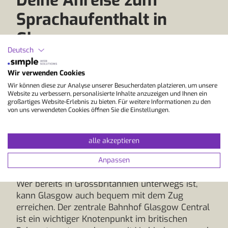
Deine Anreise zum
Sprachaufenthalt in
Glasgow
Deutsch
Die Anreise erfolgt in der Regel über den
Wir verwenden Cookies
internationalen Flughafen Glasgow (GLA), der
Wir können diese zur Analyse unserer Besucherdaten platzieren, um unsere
regelmässig aus vielen europäischen Städten
Website zu verbessern, personalisierte Inhalte anzuzeigen und Ihnen ein
großartiges Website-Erlebnis zu bieten. Für weitere Informationen zu den
angeflogen wird. Vom Flughafen erreichst du
von uns verwendeten Cookies öffnen Sie die Einstellungen.
das Stadtzentrum bequem mit dem Airport-Bus
oder per Taxi in rund 25 bis 30 Minuten.
Alternativ bietet sich auch der kleinere
alle akzeptieren
Flughafen Glasgow-Prestwick (PIK) an, der per
Anpassen
Bahn gut angebunden ist.
Wer bereits in Grossbritannien unterwegs ist,
kann Glasgow auch bequem mit dem Zug
erreichen. Der zentrale Bahnhof Glasgow Central
ist ein wichtiger Knotenpunkt im britischen