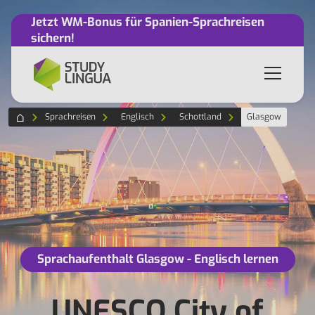
Jetzt WM-Bonus für Spanien-Sprachreisen
sichern!
Sprachreisen
Englisch
Schottland
Glasgow
Sprachaufenthalt Glasgow - Englisch lernen
UNESCO City of