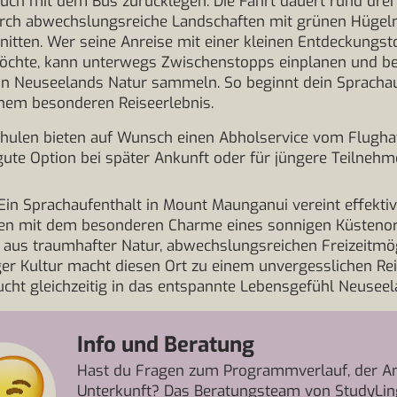
ch mit dem Bus zurücklegen. Die Fahrt dauert rund drei
urch abwechslungsreiche Landschaften mit grünen Hügel
itten. Wer seine Anreise mit einer kleinen Entdeckungst
öchte, kann unterwegs Zwischenstopps einplanen und ber
on Neuseelands Natur sammeln. So beginnt dein Sprachau
nem besonderen Reiseerlebnis.
hulen bieten auf Wunsch einen Abholservice vom Flugha
ute Option bei später Ankunft oder für jüngere Teilnehm
Ein Sprachaufenthalt in Mount Maunganui vereint effekti
nen mit dem besonderen Charme eines sonnigen Küstenort
aus traumhafter Natur, abwechslungsreichen Freizeitmög
er Kultur macht diesen Ort zu einem unvergesslichen Rei
taucht gleichzeitig in das entspannte Lebensgefühl Neuseel
Info und Beratung
Hast du Fragen zum Programmverlauf, der An
Unterkunft? Das Beratungsteam von StudyLin