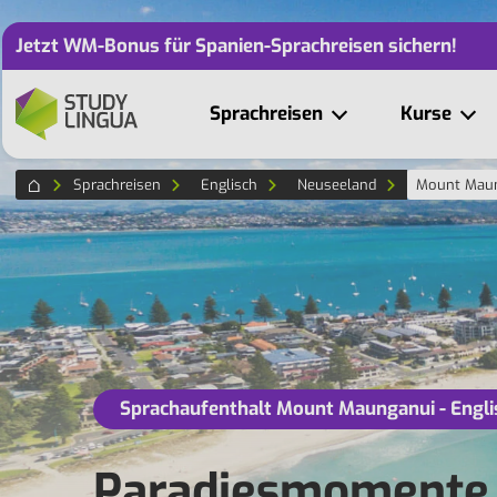
Jetzt WM-Bonus für Spanien-Sprachreisen sichern!
Sprachreisen
Kurse
Sprachreisen
Englisch
Neuseeland
Mount Mau
Sprachaufenthalt Mount Maunganui - Engli
Paradiesmomente i