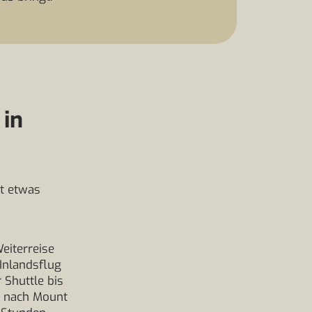
 in
t etwas
eiterreise
Inlandsflug
 Shuttle bis
d nach Mount