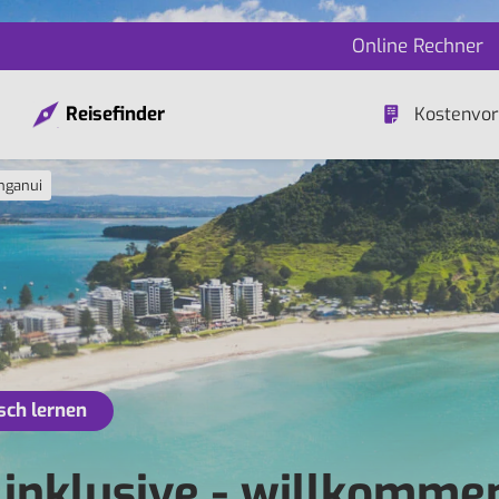
Online Rechner
Reisefinder
Kostenvor
nganui
sch lernen
nklusive - willkommen