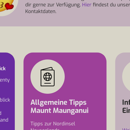
dir gerne zur Verfügung.
Hier
findest du unse
Kontaktdaten.
ick
lenty
blick
Allgemeine Tipps
In
Maunt Maunganui
Ei
d
land
Tipps zur Nordinsel