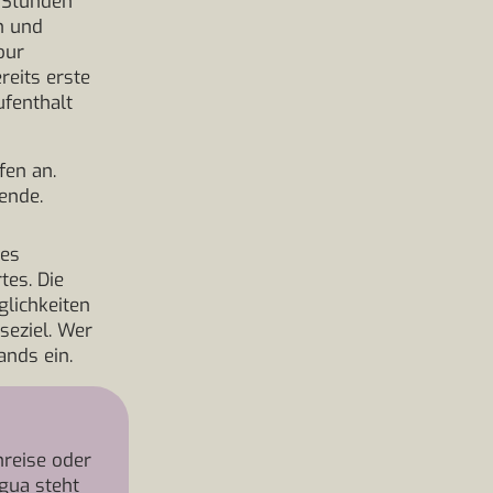
 Stunden
n und
our
eits erste
fenthalt
fen an.
ende.
ves
es. Die
lichkeiten
seziel. Wer
ands ein.
reise oder
gua steht