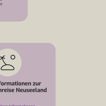
re
formationen zur
nreise Neuseeland