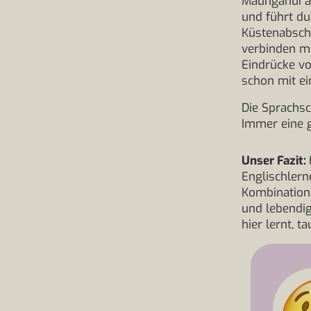
Maunganui au
und führt d
Küstenabschn
verbinden m
Eindrücke v
schon mit ei
Die Sprachsc
Immer eine g
Unser Fazit:
Englischler
Kombination 
und lebendig
hier lernt, 