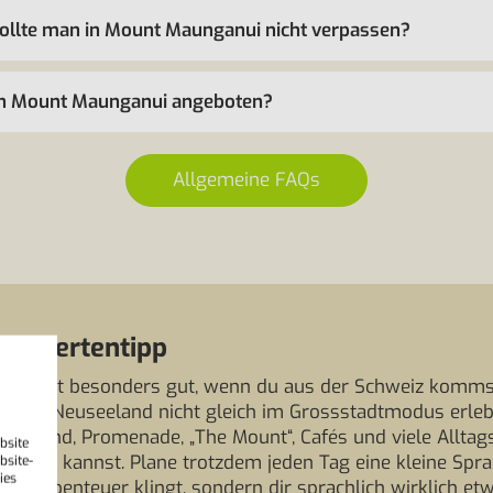
ollte man in Mount Maunganui nicht verpassen?
in Mount Maunganui angeboten?
Allgemeine FAQs
 Expertentipp
i passt besonders gut, wenn du aus der Schweiz kommst
dium Neuseeland nicht gleich im Grossstadtmodus erle
 Strand, Promenade, „The Mount“, Cafés und viele Alltags
bsite
bieren kannst. Plane trotzdem jeden Tag eine kleine Spra
bsite-
ies
nd-Abenteuer klingt, sondern dir sprachlich wirklich etw