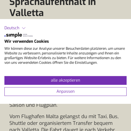
Sprachaufenthalt in
Valletta
Deutsch
Ein Sprachaufenthalt in Valletta verbindet
Englisch lernen mit mediterranem Lebensgefühl,
Wir verwenden Cookies
historischer Kulisse und einer lebendigen
Wir können diese zur Analyse unserer Besucherdaten platzieren, um unsere
internationalen Atmosphäre. Maltas Hauptstadt
Website zu verbessern, personalisierte Inhalte anzuzeigen und Ihnen ein
ist auch ab der Schweiz sehr gut erreichbar. Die
großartiges Website-Erlebnis zu bieten. Für weitere Informationen zu den
von uns verwendeten Cookies öffnen Sie die Einstellungen.
Anreise nach Valletta erfolgt bequem über den
internationalen Flughafen Malta, der nur rund
acht Kilometer entfernt liegt. Ab Zürich gibt es
alle akzeptieren
regelmässige Direktflüge nach Malta, unter
anderem mit SWISS und KM Malta Airlines. Ab
Anpassen
Genf bestehen Direktflüge nach Malta, je nach
Saison und Flugplan.
Vom Flughafen Malta gelangst du mit Taxi, Bus,
Shuttle oder organisiertem Transfer bequem
nach Valletta. Die Fahrt dauert je nach Verkehr