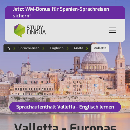
Jetzt WM-Bonus für Spanien-Sprachreisen
sichern!
Sprachreisen
Englisch
Malta
Valletta
Sprachaufenthalt Valletta - Englisch lernen
Valletta - Europas